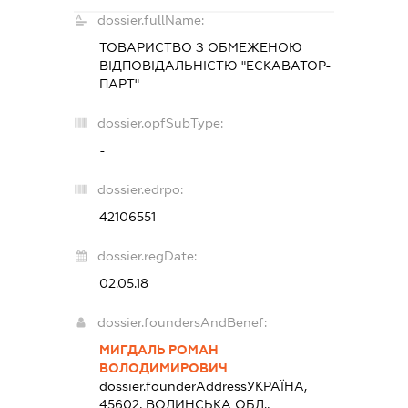
dossier.fullName:
ТОВАРИСТВО З ОБМЕЖЕНОЮ
ВІДПОВІДАЛЬНІСТЮ "ЕСКАВАТОР-
ПАРТ"
dossier.opfSubType:
-
dossier.edrpo:
42106551
dossier.regDate:
02.05.18
dossier.foundersAndBenef:
МИГДАЛЬ РОМАН
ВОЛОДИМИРОВИЧ
dossier.founderAddress
УКРАЇНА,
45602, ВОЛИНСЬКА ОБЛ.,