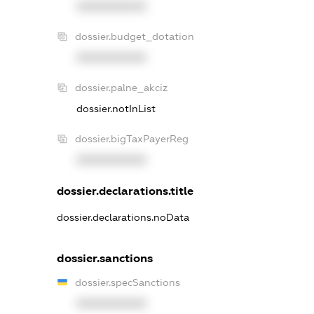
XXXXXXXXXX
dossier.budget_dotation
XXXXXXXXXX
dossier.palne_akciz
dossier.notInList
dossier.bigTaxPayerReg
XXXXXXXXXX
dossier.declarations.title
dossier.declarations.noData
dossier.sanctions
dossier.specSanctions
XXXXXXXXXX