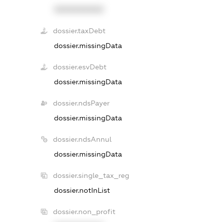
XXXXXXXXXX
dossier.taxDebt
dossier.missingData
dossier.esvDebt
dossier.missingData
dossier.ndsPayer
dossier.missingData
dossier.ndsAnnul
dossier.missingData
dossier.single_tax_reg
dossier.notInList
dossier.non_profit