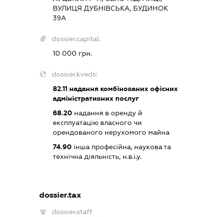
ВУЛИЦЯ ДУБНІВСЬКА, БУДИНОК
39А
dossier.capital:
10 000 грн.
dossier.kveds:
82.11
надання комбінованих офісних
адміністративних послуг
68.20
надання в оренду й
експлуатацію власного чи
орендованого нерухомого майна
74.90
інша професійна, наукова та
технічна діяльність, н.в.і.у.
dossier.tax
dossier.staff