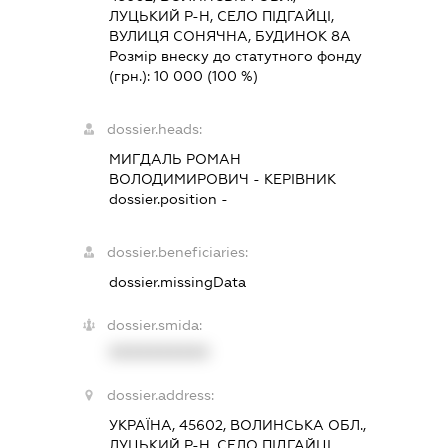
ЛУЦЬКИЙ Р-Н, СЕЛО ПІДГАЙЦІ,
ВУЛИЦЯ СОНЯЧНА, БУДИНОК 8А
Розмір внеску до статутного фонду
(грн.):
10 000
(100 %)
dossier.heads:
МИГДАЛЬ РОМАН
ВОЛОДИМИРОВИЧ
-
КЕРІВНИК
dossier.position -
dossier.beneficiaries:
dossier.missingData
dossier.smida:
XXXXXXXXXX
dossier.address:
УКРАЇНА, 45602, ВОЛИНСЬКА ОБЛ.,
ЛУЦЬКИЙ Р-Н, СЕЛО ПІДГАЙЦІ,