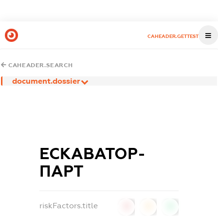
CAHEADER.GETTEST
CAHEADER.SEARCH
document.dossier
ЕСКАВАТОР-
ПАРТ
riskFactors.title
0
0
0