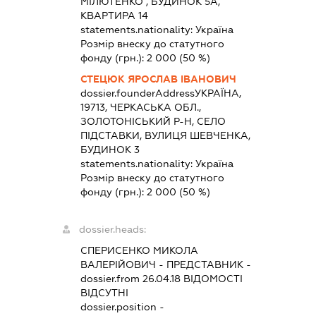
МІЛЮТЕНКО , БУДИНОК 5А,
КВАРТИРА 14
statements.nationality:
Україна
Розмір внеску до статутного
фонду (грн.):
2 000
(50 %)
СТЕЦЮК ЯРОСЛАВ ІВАНОВИЧ
dossier.founderAddress
УКРАЇНА,
19713, ЧЕРКАСЬКА ОБЛ.,
ЗОЛОТОНІСЬКИЙ Р-Н, СЕЛО
ПІДСТАВКИ, ВУЛИЦЯ ШЕВЧЕНКА,
БУДИНОК 3
statements.nationality:
Україна
Розмір внеску до статутного
фонду (грн.):
2 000
(50 %)
dossier.heads:
СПЕРИСЕНКО МИКОЛА
ВАЛЕРІЙОВИЧ
-
ПРЕДСТАВНИК
-
dossier.from 26.04.18
ВІДОМОСТІ
ВІДСУТНІ
dossier.position -