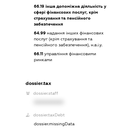
66.19
інша допоміжна діяльність у
сфері фінансових послуг, крім
страхування та пенсійного
забезпечення
64.99
надання інших фінансових
послуг (крім страхування та
пенсійного забезпечення), н.в.і.у.
66.11
управління фінансовими
ринками
dossier.tax
dossier.staff
XXXXXXXXXX
dossier.taxDebt
dossier.missingData