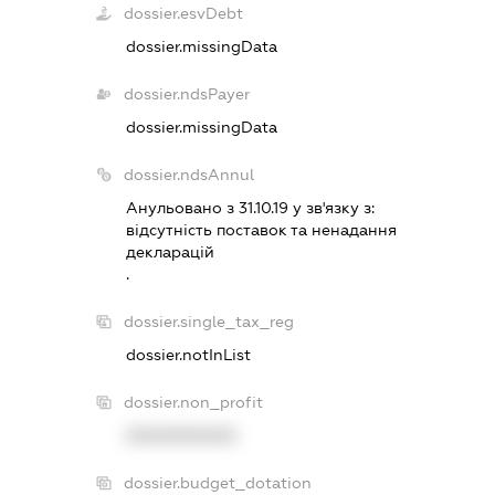
dossier.esvDebt
dossier.missingData
dossier.ndsPayer
dossier.missingData
dossier.ndsAnnul
Анульовано з 31.10.19 у зв'язку з:
вiдсутнiсть поставок та ненадання
декларацiй
.
dossier.single_tax_reg
dossier.notInList
dossier.non_profit
XXXXXXXXXX
dossier.budget_dotation