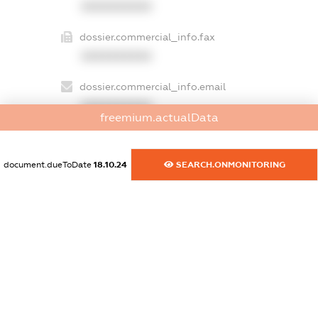
XXXXXXXXXX
dossier.commercial_info.fax
XXXXXXXXXX
dossier.commercial_info.email
XXXXXXXXXX
freemium.actualData
dossier.commercial_info.website
XXXXXXXXXX
document.dueToDate
18.10.24
SEARCH.ONMONITORING
dossier.commercial_info.activity
XXXXXXXXXX
freemium.exampleText_1
freemium.exampleText_2
freemium.anonymousPerSearch2
FREEMIUM.DETAILS