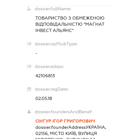
dossier.fullName:
ТОВАРИСТВО З ОБМЕЖЕНОЮ
ВІДПОВІДАЛЬНІСТЮ "МАГНАТ
ІНВЕСТ АЛЬЯНС"
dossier.opfSubType:
-
dossier.edrpo:
42106813
dossier.regDate:
02.05.18
dossier.foundersAndBenef:
СІНГУР ІГОР ГРИГОРОВИЧ
dossier.founderAddress
УКРАЇНА,
02156, МІСТО КИЇВ, ВУЛИЦЯ