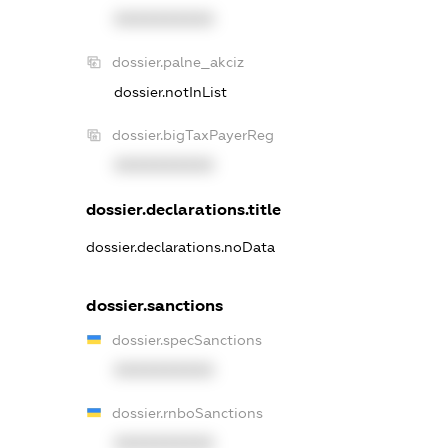
XXXXXXXXXX
dossier.palne_akciz
dossier.notInList
dossier.bigTaxPayerReg
XXXXXXXXXX
dossier.declarations.title
dossier.declarations.noData
dossier.sanctions
dossier.specSanctions
XXXXXXXXXX
dossier.rnboSanctions
XXXXXXXXXX