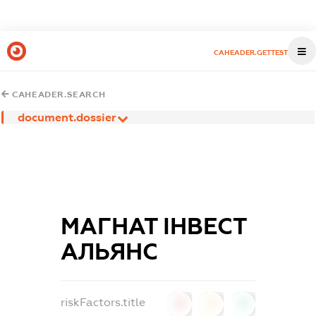
CAHEADER.GETTEST
CAHEADER.SEARCH
document.dossier
МАГНАТ ІНВЕСТ
АЛЬЯНС
riskFactors.title
0
0
0