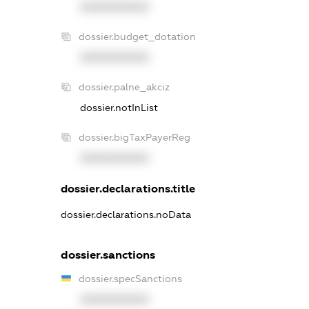
XXXXXXXXXX
dossier.budget_dotation
XXXXXXXXXX
dossier.palne_akciz
dossier.notInList
dossier.bigTaxPayerReg
XXXXXXXXXX
dossier.declarations.title
dossier.declarations.noData
dossier.sanctions
dossier.specSanctions
XXXXXXXXXX