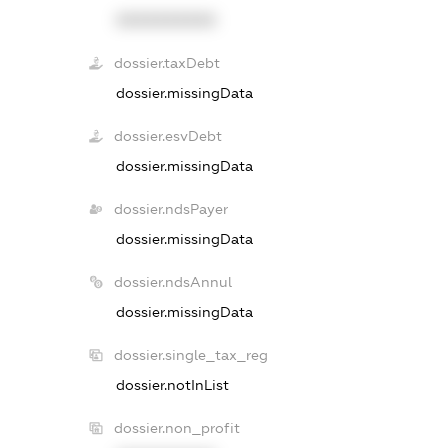
XXXXXXXXXX
dossier.taxDebt
dossier.missingData
dossier.esvDebt
dossier.missingData
dossier.ndsPayer
dossier.missingData
dossier.ndsAnnul
dossier.missingData
dossier.single_tax_reg
dossier.notInList
dossier.non_profit