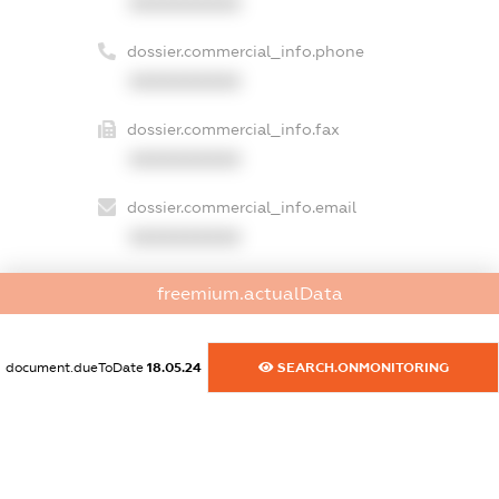
XXXXXXXXXX
dossier.commercial_info.phone
XXXXXXXXXX
dossier.commercial_info.fax
XXXXXXXXXX
dossier.commercial_info.email
XXXXXXXXXX
dossier.commercial_info.website
freemium.actualData
XXXXXXXXXX
dossier.commercial_info.activity
document.dueToDate
18.05.24
SEARCH.ONMONITORING
XXXXXXXXXX
freemium.exampleText_1