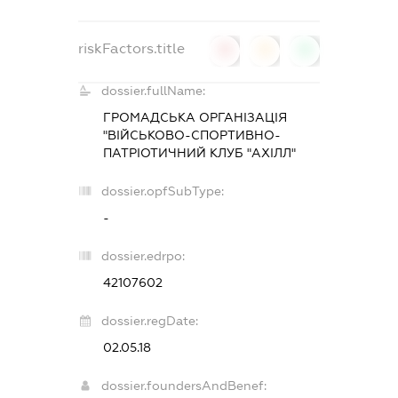
riskFactors.title
0
0
0
dossier.fullName:
ГРОМАДСЬКА ОРГАНІЗАЦІЯ
"ВІЙСЬКОВО-СПОРТИВНО-
ПАТРІОТИЧНИЙ КЛУБ "АХІЛЛ"
dossier.opfSubType:
-
dossier.edrpo:
42107602
dossier.regDate:
02.05.18
dossier.foundersAndBenef: