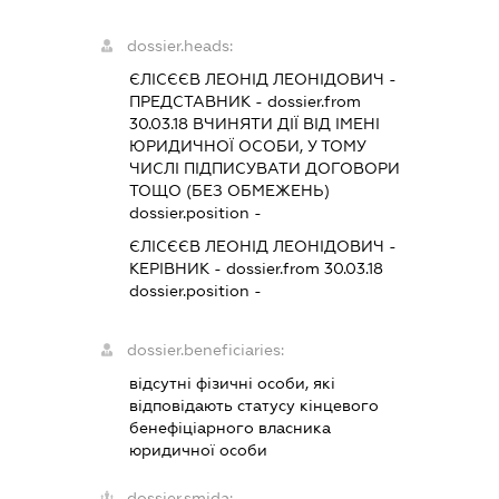
dossier.heads:
ЄЛІСЄЄВ ЛЕОНІД ЛЕОНІДОВИЧ
-
ПРЕДСТАВНИК
- dossier.from
30.03.18
ВЧИНЯТИ ДІЇ ВІД ІМЕНІ
ЮРИДИЧНОЇ ОСОБИ, У ТОМУ
ЧИСЛІ ПІДПИСУВАТИ ДОГОВОРИ
ТОЩО (БЕЗ ОБМЕЖЕНЬ)
dossier.position -
ЄЛІСЄЄВ ЛЕОНІД ЛЕОНІДОВИЧ
-
КЕРІВНИК
- dossier.from 30.03.18
dossier.position -
dossier.beneficiaries:
відсутні фізичні особи, які
відповідають статусу кінцевого
бенефіціарного власника
юридичної особи
dossier.smida: