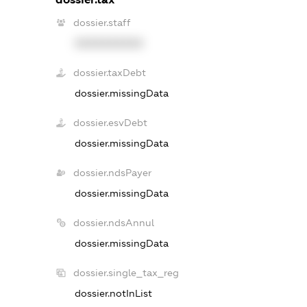
dossier.staff
XXXXXXXXXX
dossier.taxDebt
dossier.missingData
dossier.esvDebt
dossier.missingData
dossier.ndsPayer
dossier.missingData
dossier.ndsAnnul
dossier.missingData
dossier.single_tax_reg
dossier.notInList