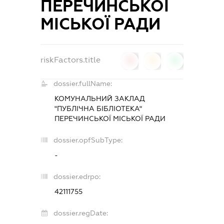
ПЕРЕЧИНСЬКОЇ
МІСЬКОЇ РАДИ
riskFactors.title
0
0
0
dossier.fullName:
КОМУНАЛЬНИЙ ЗАКЛАД
"ПУБЛІЧНА БІБЛІОТЕКА"
ПЕРЕЧИНСЬКОЇ МІСЬКОЇ РАДИ
dossier.opfSubType:
-
dossier.edrpo:
42111755
dossier.regDate: