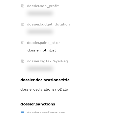
dossier.non_profit
XXXXXXXXXX
dossier.budget_dotation
XXXXXXXXXX
dossier.palne_akciz
dossier.notInList
dossier.bigTaxPayerReg
XXXXXXXXXX
dossier.declarations.title
dossier.declarations.noData
dossier.sanctions
dossier.specSanctions