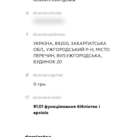
dossier.smida:
XXXXXXXXXX
dossier.address:
УКРАЇНА, 89200, ЗАКАРПАТСЬКА
ОБЛ., УЖГОРОДСЬКИЙ Р-Н, МІСТО
ПЕРЕЧИН, ВУЛ.УЖГОРОДСЬКА,
БУДИНОК 20
dossier.capital:
0 грн.
dossier.kveds:
91.01
функціювання бібліотек і
архівів
dossier.tax