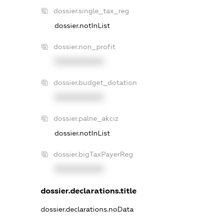
dossier.single_tax_reg
dossier.notInList
dossier.non_profit
XXXXXXXXXX
dossier.budget_dotation
XXXXXXXXXX
dossier.palne_akciz
dossier.notInList
dossier.bigTaxPayerReg
XXXXXXXXXX
dossier.declarations.title
dossier.declarations.noData