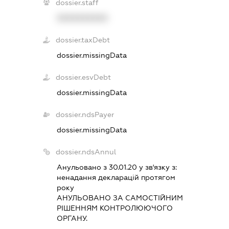
dossier.staff
XXXXXXXXXX
dossier.taxDebt
dossier.missingData
dossier.esvDebt
dossier.missingData
dossier.ndsPayer
dossier.missingData
dossier.ndsAnnul
Анульовано з 30.01.20 у зв'язку з:
ненадання декларацiй протягом
року
АНУЛЬОВАНО ЗА САМОСТIЙНИМ
РIШЕННЯМ КОНТРОЛЮЮЧОГО
ОРГАНУ.