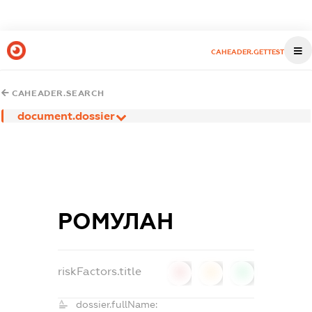
CAHEADER.GETTEST
CAHEADER.SEARCH
document.dossier
РОМУЛАН
riskFactors.title
0
0
0
dossier.fullName: