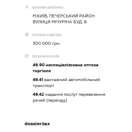
dossier.address:
М.КИЇВ, ПЕЧЕРСЬКИЙ РАЙОН
ВУЛИЦЯ МІЧУРІНА БУД. 8
dossier.capital:
300 000 грн.
dossier.kveds:
46.90
неспеціалізована оптова
торгівля
49.41
вантажний автомобільний
транспорт
49.42
надання послуг перевезення
речей (переїзду)
dossier.tax