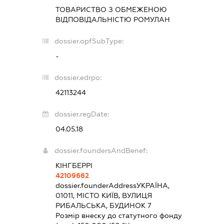
ТОВАРИСТВО З ОБМЕЖЕНОЮ
ВІДПОВІДАЛЬНІСТЮ
РОМУЛАН
dossier.opfSubType:
-
dossier.edrpo:
42113244
dossier.regDate:
04.05.18
dossier.foundersAndBenef:
КІНГБЕРРІ
42109662
dossier.founderAddress
УКРАЇНА,
01011, МІСТО КИЇВ, ВУЛИЦЯ
РИБАЛЬСЬКА, БУДИНОК 7
Розмір внеску до статутного фонду