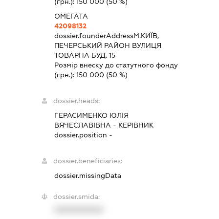
(грн.):
150 000
(50 %)
ОМЕГАТА
42098132
dossier.founderAddress
М.КИЇВ,
ПЕЧЕРСЬКИЙ РАЙОН ВУЛИЦЯ
ТОВАРНА БУД. 15
Розмір внеску до статутного фонду
(грн.):
150 000
(50 %)
dossier.heads:
ГЕРАСИМЕНКО ЮЛІЯ
ВЯЧЕСЛАВІВНА
-
КЕРІВНИК
dossier.position -
dossier.beneficiaries:
dossier.missingData
dossier.smida:
XXXXXXXXXX