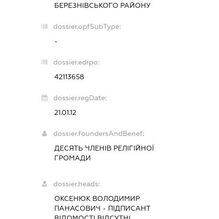
БЕРЕЗНІВСЬКОГО РАЙОНУ
dossier.opfSubType:
-
dossier.edrpo:
42113658
dossier.regDate:
21.01.12
dossier.foundersAndBenef:
ДЕСЯТЬ ЧЛЕНІВ РЕЛІГІЙНОЇ
ГРОМАДИ
dossier.heads:
ОКСЕНЮК ВОЛОДИМИР
ПАНАСОВИЧ
-
ПІДПИСАНТ
ВІДОМОСТІ ВІДСУТНІ