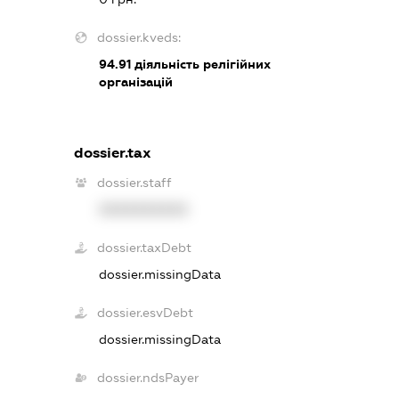
dossier.kveds:
94.91
діяльність релігійних
організацій
dossier.tax
dossier.staff
XXXXXXXXXX
dossier.taxDebt
dossier.missingData
dossier.esvDebt
dossier.missingData
dossier.ndsPayer