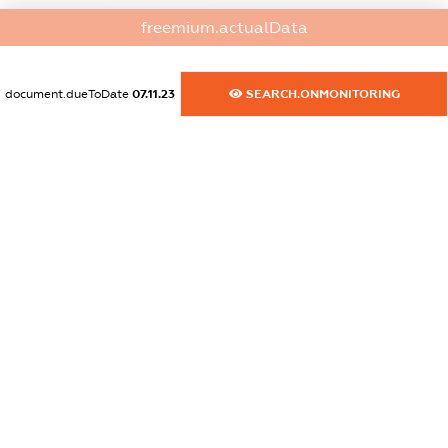
dossier.commercial_info.website
freemium.actualData
XXXXXXXXXX
dossier.commercial_info.activity
document.dueToDate
07.11.23
SEARCH.ONMONITORING
XXXXXXXXXX
freemium.exampleText_1
freemium.exampleText_2
freemium.anonymousPerSearch2
FREEMIUM.DETAILS
FREEMIUM.REGISTER