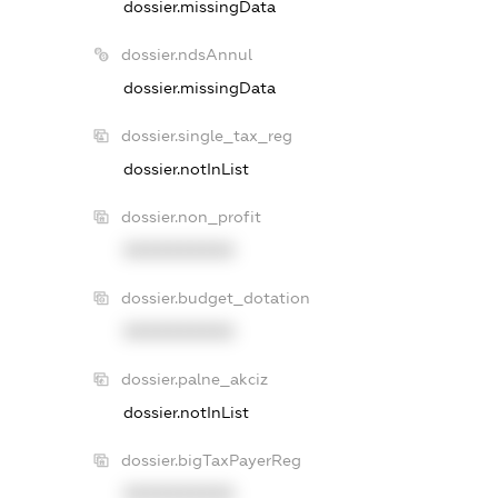
dossier.missingData
dossier.ndsAnnul
dossier.missingData
dossier.single_tax_reg
dossier.notInList
dossier.non_profit
XXXXXXXXXX
dossier.budget_dotation
XXXXXXXXXX
dossier.palne_akciz
dossier.notInList
dossier.bigTaxPayerReg
XXXXXXXXXX