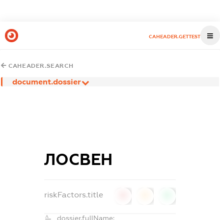
CAHEADER.GETTEST
CAHEADER.SEARCH
document.dossier
ЛОСВЕН
riskFactors.title
0
0
0
dossier.fullName: