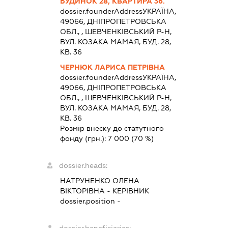
БУДИНОК 28, КВАРТИРА 36.
dossier.founderAddress
УКРАЇНА,
49066, ДНIПРОПЕТРОВСЬКА
ОБЛ., , ШЕВЧЕНКIВСЬКИЙ Р-Н,
ВУЛ. КОЗАКА МАМАЯ, БУД. 28,
КВ. 36
ЧЕРНЮК ЛАРИСА ПЕТРІВНА
dossier.founderAddress
УКРАЇНА,
49066, ДНIПРОПЕТРОВСЬКА
ОБЛ., , ШЕВЧЕНКIВСЬКИЙ Р-Н,
ВУЛ. КОЗАКА МАМАЯ, БУД. 28,
КВ. 36
Розмір внеску до статутного
фонду (грн.):
7 000
(70 %)
dossier.heads:
НАТРУНЕНКО ОЛЕНА
ВІКТОРІВНА
-
КЕРІВНИК
dossier.position -
dossier.beneficiaries: