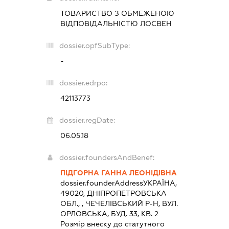
ТОВАРИСТВО З ОБМЕЖЕНОЮ
ВІДПОВІДАЛЬНІСТЮ
ЛОСВЕН
dossier.opfSubType:
-
dossier.edrpo:
42113773
dossier.regDate:
06.05.18
dossier.foundersAndBenef:
ПІДГОРНА ГАННА ЛЕОНІДІВНА
dossier.founderAddress
УКРАЇНА,
49020, ДНIПРОПЕТРОВСЬКА
ОБЛ., , ЧЕЧЕЛIВСЬКИЙ Р-Н, ВУЛ.
ОРЛОВСЬКА, БУД. 33, КВ. 2
Розмір внеску до статутного