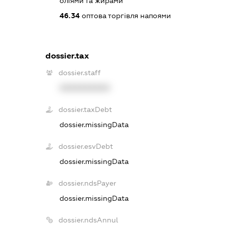
оліями та жирами
46.34
оптова торгівля напоями
dossier.tax
dossier.staff
XXXXXXXXXX
dossier.taxDebt
dossier.missingData
dossier.esvDebt
dossier.missingData
dossier.ndsPayer
dossier.missingData
dossier.ndsAnnul