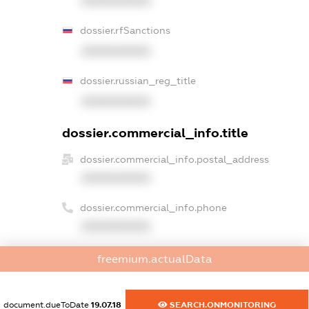
XXXXXXXXXX
dossier.rfSanctions
XXXXXXXXXX
dossier.russian_reg_title
XXXXXXXXXX
dossier.commercial_info.title
dossier.commercial_info.postal_address
XXXXXXXXXX
dossier.commercial_info.phone
XXXXXXXXXX
dossier.commercial_info.fax
freemium.actualData
XXXXXXXXXX
dossier.commercial_info.email
document.dueToDate
19.07.18
SEARCH.ONMONITORING