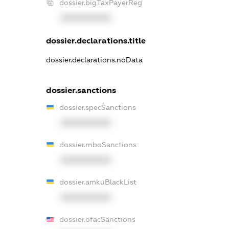
dossier.bigTaxPayerReg
XXXXXXXXXX
dossier.declarations.title
dossier.declarations.noData
dossier.sanctions
dossier.specSanctions
XXXXXXXXXX
dossier.rnboSanctions
XXXXXXXXXX
dossier.amkuBlackList
XXXXXXXXXX
dossier.ofacSanctions