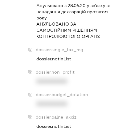
Анульовано з 28.05.20 у зв'язку з:
ненадання декларацiй протягом
року
АНУЛЬОВАНО ЗА
САМОСТIЙНИМ РIШЕННЯМ
КОНТРОЛЮЮЧОГО ОРГАНУ.
dossier.single_tax_reg
dossier.notInList
dossier.non_profit
XXXXXXXXXX
dossier.budget_dotation
XXXXXXXXXX
dossier.palne_akciz
dossier.notInList