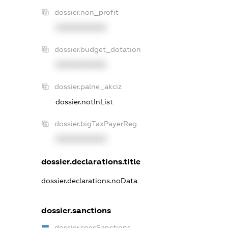
dossier.non_profit
XXXXXXXXXX
dossier.budget_dotation
XXXXXXXXXX
dossier.palne_akciz
dossier.notInList
dossier.bigTaxPayerReg
XXXXXXXXXX
dossier.declarations.title
dossier.declarations.noData
dossier.sanctions
dossier.specSanctions