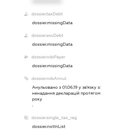
XXXXXXXXXX
dossier.taxDebt
dossier.missingData
dossier.esvDebt
dossier.missingData
dossier.ndsPayer
dossier.missingData
dossier.ndsAnnul
Анульовано з 01.06.19 у зв'язку з:
ненадання декларацiй протягом
року
.
dossier.single_tax_reg
dossier.notInList