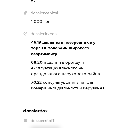
67
dossier.capital:
1 000 грн.
dossier.kveds:
46.19
діяльність посередників у
торгівлі товарами широкого
асортименту
68.20
надання в оренду й
експлуатацію власного чи
орендованого нерухомого майна
70.22
консультування з питань
комерційної діяльності й керування
dossier.tax
dossier.staff