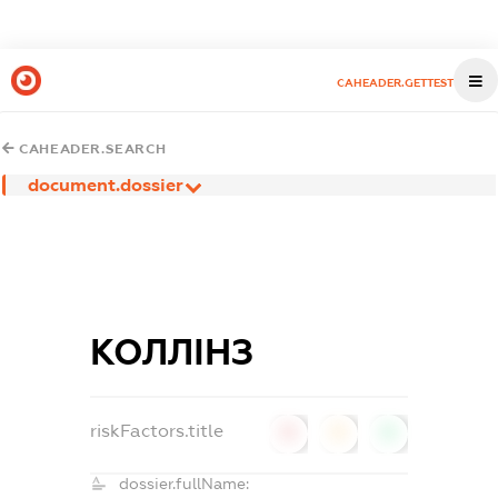
CAHEADER.GETTEST
CAHEADER.SEARCH
document.dossier
КОЛЛІНЗ
riskFactors.title
0
0
0
dossier.fullName: