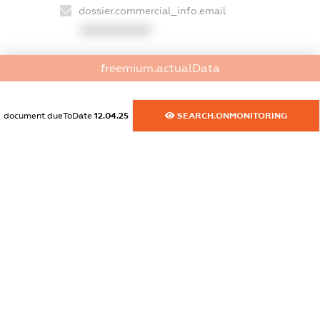
dossier.commercial_info.email
XXXXXXXXXX
dossier.commercial_info.website
freemium.actualData
XXXXXXXXXX
dossier.commercial_info.activity
document.dueToDate
12.04.25
SEARCH.ONMONITORING
XXXXXXXXXX
freemium.exampleText_1
freemium.exampleText_2
freemium.anonymousPerSearch2
FREEMIUM.DETAILS
FREEMIUM.REGISTER