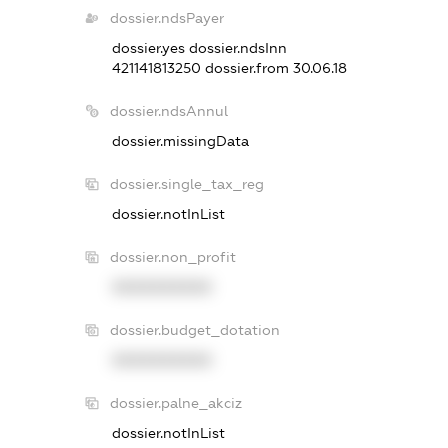
dossier.ndsPayer
dossier.yes
dossier.ndsInn
421141813250
dossier.from 30.06.18
dossier.ndsAnnul
dossier.missingData
dossier.single_tax_reg
dossier.notInList
dossier.non_profit
XXXXXXXXXX
dossier.budget_dotation
XXXXXXXXXX
dossier.palne_akciz
dossier.notInList