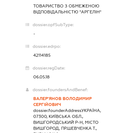
ТОВАРИСТВО З ОБМЕЖЕНОЮ
ВІДПОВІДАЛЬНІСТЮ "АРГЕЛІН"
dossier.opfSubType:
-
dossier.edrpo:
42114185
dossier.regDate:
06.05.18
dossier.foundersAndBenef:
ВАЛЕР'ЯНОВ ВОЛОДИМИР
СЕРГІЙОВИЧ
dossier.founderAddress
УКРАЇНА,
07300, КИЇВСЬКА ОБЛ.,
ВИШГОРОДСЬКИЙ Р-Н, МІСТО
ВИШГОРОД, ПР.ШЕВЧЕНКА Т.,