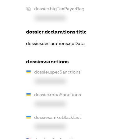
dossier.bigTaxPayerReg
XXXXXXXXXX
dossier.declarations.title
dossier.declarations.noData
dossier.sanctions
dossier.specSanctions
XXXXXXXXXX
dossier.rnboSanctions
XXXXXXXXXX
dossier.amkuBlackList
XXXXXXXXXX