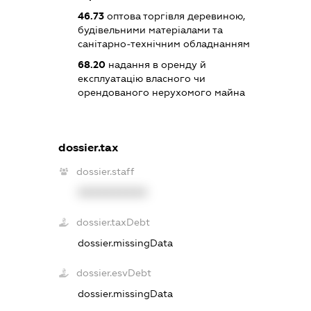
46.73
оптова торгівля деревиною,
будівельними матеріалами та
санітарно-технічним обладнанням
68.20
надання в оренду й
експлуатацію власного чи
орендованого нерухомого майна
dossier.tax
dossier.staff
XXXXXXXXXX
dossier.taxDebt
dossier.missingData
dossier.esvDebt
dossier.missingData