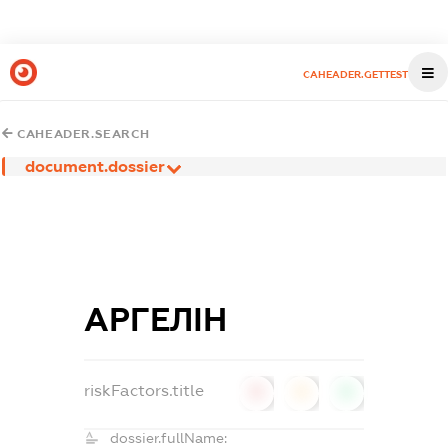
CAHEADER.GETTEST
CAHEADER.SEARCH
document.dossier
АРГЕЛІН
riskFactors.title
0
0
0
dossier.fullName: