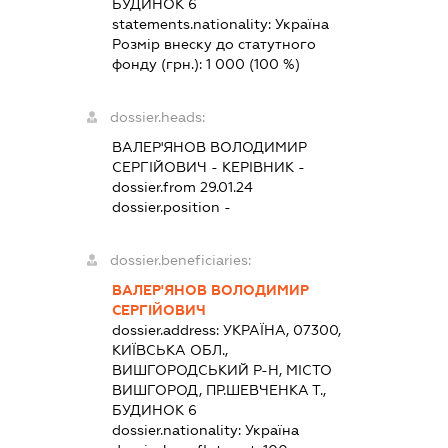
БУДИНОК 6
statements.nationality:
Україна
Розмір внеску до статутного
фонду (грн.):
1 000
(100 %)
dossier.heads:
ВАЛЕР'ЯНОВ ВОЛОДИМИР
СЕРГІЙОВИЧ
-
КЕРІВНИК
-
dossier.from 29.01.24
dossier.position -
dossier.beneficiaries:
ВАЛЕР'ЯНОВ ВОЛОДИМИР
СЕРГІЙОВИЧ
dossier.address:
УКРАЇНА, 07300,
КИЇВСЬКА ОБЛ.,
ВИШГОРОДСЬКИЙ Р-Н, МІСТО
ВИШГОРОД, ПР.ШЕВЧЕНКА Т.,
БУДИНОК 6
dossier.nationality:
Україна