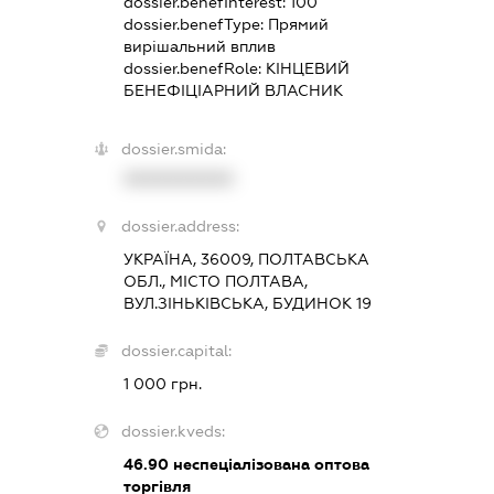
dossier.benefInterest:
100
dossier.benefType:
Прямий
вирішальний вплив
dossier.benefRole:
КІНЦЕВИЙ
БЕНЕФІЦІАРНИЙ ВЛАСНИК
dossier.smida:
XXXXXXXXXX
dossier.address:
УКРАЇНА, 36009, ПОЛТАВСЬКА
ОБЛ., МІСТО ПОЛТАВА,
ВУЛ.ЗІНЬКІВСЬКА, БУДИНОК 19
dossier.capital:
1 000 грн.
dossier.kveds:
46.90
неспеціалізована оптова
торгівля