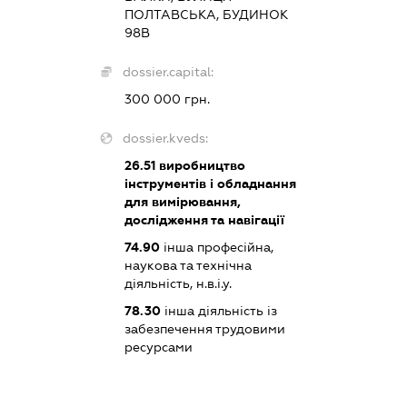
ПОЛТАВСЬКА, БУДИНОК
98В
dossier.capital:
300 000 грн.
dossier.kveds:
26.51
виробництво
інструментів і обладнання
для вимірювання,
дослідження та навігації
74.90
інша професійна,
наукова та технічна
діяльність, н.в.і.у.
78.30
інша діяльність із
забезпечення трудовими
ресурсами