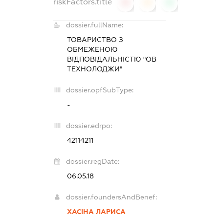
riskFactors.title
0
0
0
dossier.fullName:
ТОВАРИСТВО З
ОБМЕЖЕНОЮ
ВІДПОВІДАЛЬНІСТЮ "ОВ
ТЕХНОЛОДЖИ"
dossier.opfSubType:
-
dossier.edrpo:
42114211
dossier.regDate:
06.05.18
dossier.foundersAndBenef:
ХАСІНА ЛАРИСА