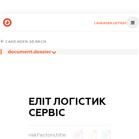
CAHEADER.GETTEST
CAHEADER.SEARCH
document.dossier
ЕЛІТ ЛОГІСТИК
СЕРВІС
riskFactors.title
0
0
0