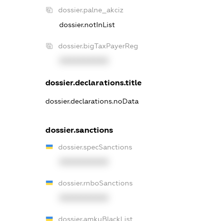
dossier.palne_akciz
dossier.notInList
dossier.bigTaxPayerReg
XXXXXXXXXX
dossier.declarations.title
dossier.declarations.noData
dossier.sanctions
dossier.specSanctions
XXXXXXXXXX
dossier.rnboSanctions
XXXXXXXXXX
dossier.amkuBlackList