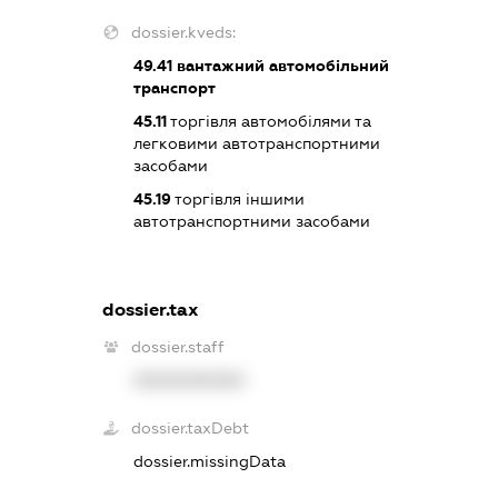
dossier.kveds:
49.41
вантажний автомобільний
транспорт
45.11
торгівля автомобілями та
легковими автотранспортними
засобами
45.19
торгівля іншими
автотранспортними засобами
dossier.tax
dossier.staff
XXXXXXXXXX
dossier.taxDebt
dossier.missingData