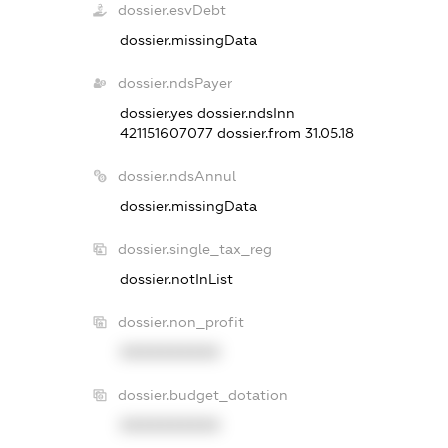
dossier.esvDebt
dossier.missingData
dossier.ndsPayer
dossier.yes
dossier.ndsInn
421151607077
dossier.from 31.05.18
dossier.ndsAnnul
dossier.missingData
dossier.single_tax_reg
dossier.notInList
dossier.non_profit
XXXXXXXXXX
dossier.budget_dotation
XXXXXXXXXX