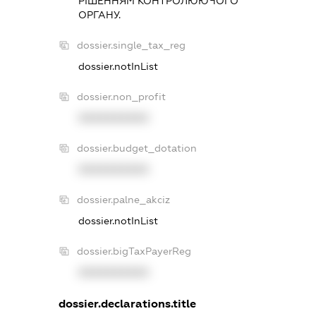
РIШЕННЯМ КОНТРОЛЮЮЧОГО
ОРГАНУ.
dossier.single_tax_reg
dossier.notInList
dossier.non_profit
XXXXXXXXXX
dossier.budget_dotation
XXXXXXXXXX
dossier.palne_akciz
dossier.notInList
dossier.bigTaxPayerReg
XXXXXXXXXX
dossier.declarations.title