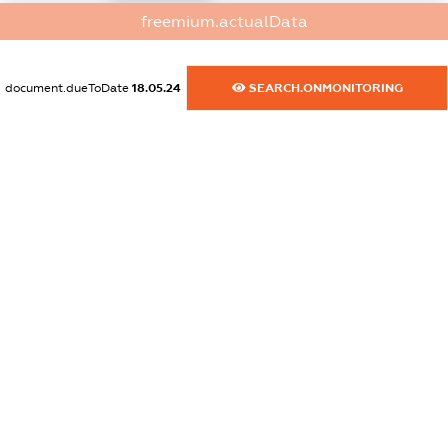
freemium.actualData
dossier.commercial_info.activity
XXXXXXXXXX
document.dueToDate
18.05.24
SEARCH.ONMONITORING
freemium.exampleText_1
freemium.exampleText_2
freemium.anonymousPerSearch2
FREEMIUM.DETAILS
FREEMIUM.REGISTER