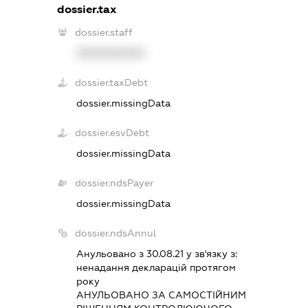
dossier.tax
dossier.staff
XXXXXXXXXX
dossier.taxDebt
dossier.missingData
dossier.esvDebt
dossier.missingData
dossier.ndsPayer
dossier.missingData
dossier.ndsAnnul
Анульовано з 30.08.21 у зв'язку з:
ненадання декларацiй протягом
року
АНУЛЬОВАНО ЗА САМОСТIЙНИМ