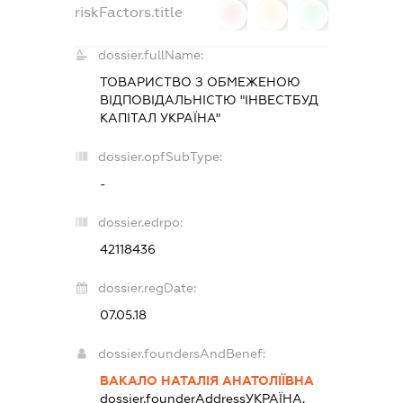
riskFactors.title
0
0
0
dossier.fullName:
ТОВАРИСТВО З ОБМЕЖЕНОЮ
ВІДПОВІДАЛЬНІСТЮ "ІНВЕСТБУД
КАПІТАЛ УКРАЇНА"
dossier.opfSubType:
-
dossier.edrpo:
42118436
dossier.regDate:
07.05.18
dossier.foundersAndBenef:
ВАКАЛО НАТАЛІЯ АНАТОЛІЇВНА
dossier.founderAddress
УКРАЇНА,