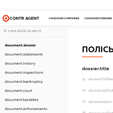
CONTR AGENT
CAHEADER.COMPANIES
CAHEADER.PERSONS
CAHEADER.SEARCH
document.dossier
ПОЛІС
document.statements
document.history
dossier.title
document.inspections
dossier.fullNa
document.bankruptcy
dossier.opfSu
document.court
document.taxdebts
dossier.edrpo:
document.enforcements