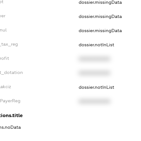
bt
dossier.missingData
yer
dossier.missingData
nul
dossier.missingData
e_tax_reg
dossier.notInList
rofit
XXXXXXXXXX
t_dotation
XXXXXXXXXX
_akciz
dossier.notInList
xPayerReg
XXXXXXXXXX
ions.title
ons.noData