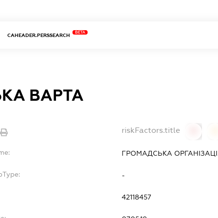
BETA
CAHEADER.PERSSEARCH
ЬКА ВАРТА
riskFactors.title
0
me:
ГРОМАДСЬКА ОРГАНІЗАЦІЯ
bType:
-
42118457