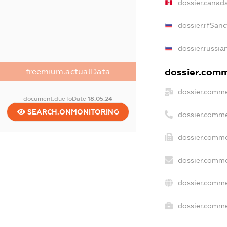
dossier.canad
dossier.rfSanc
dossier.russia
dossier.comme
freemium.actualData
dossier.comme
document.dueToDate
18.05.24
SEARCH.ONMONITORING
dossier.comme
dossier.comme
dossier.comme
dossier.comme
dossier.commer