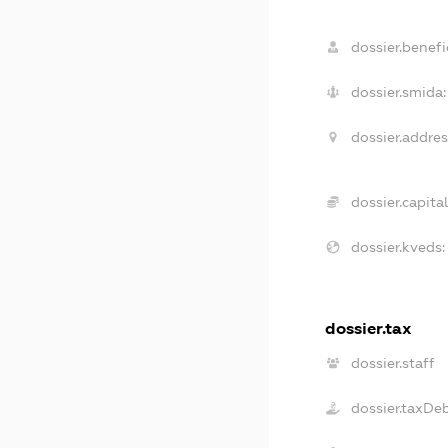
dossier.benefic
dossier.smida:
dossier.addres
dossier.capital
dossier.kveds:
dossier.tax
dossier.staff
dossier.taxDe