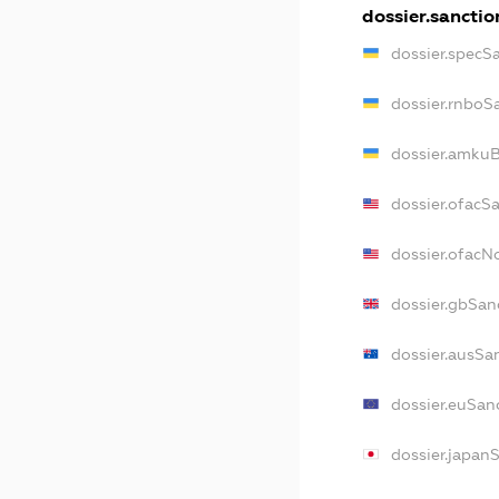
dossier.sanctio
dossier.specS
dossier.rnboS
dossier.amkuB
dossier.ofacS
dossier.ofac
dossier.gbSan
dossier.ausSa
dossier.euSan
dossier.japan