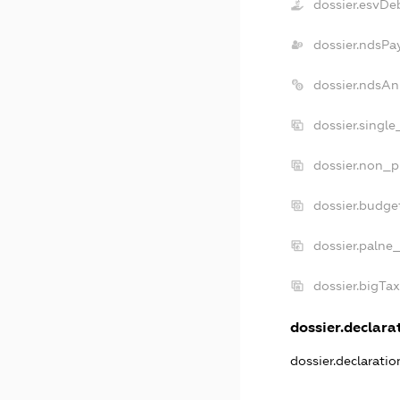
dossier.esvDe
dossier.ndsPa
dossier.ndsAn
dossier.singl
dossier.non_p
dossier.budge
dossier.palne
dossier.bigTa
dossier.declarat
dossier.declarati