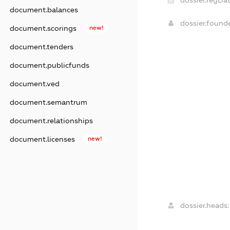
dossier.regDat
document.balances
dossier.found
document.scorings
new!
document.tenders
document.publicfunds
document.ved
document.semantrum
document.relationships
document.licenses
new!
dossier.heads: