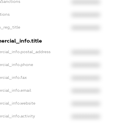
aSanctions
XXXXXXXXXX
tions
XXXXXXXXXX
n_reg_title
XXXXXXXXXX
rcial_info.title
rcial_info.postal_address
XXXXXXXXXX
rcial_info.phone
XXXXXXXXXX
rcial_info.fax
XXXXXXXXXX
rcial_info.email
XXXXXXXXXX
rcial_info.website
XXXXXXXXXX
cial_info.activity
XXXXXXXXXX