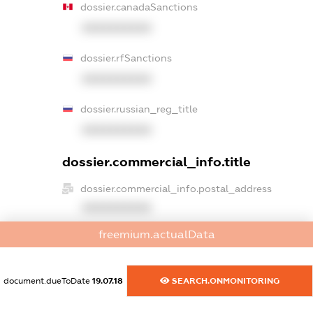
dossier.canadaSanctions
XXXXXXXXXX
dossier.rfSanctions
XXXXXXXXXX
dossier.russian_reg_title
XXXXXXXXXX
dossier.commercial_info.title
dossier.commercial_info.postal_address
XXXXXXXXXX
freemium.actualData
dossier.commercial_info.phone
XXXXXXXXXX
document.dueToDate
19.07.18
SEARCH.ONMONITORING
dossier.commercial_info.fax
XXXXXXXXXX