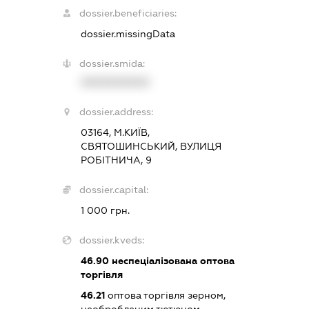
dossier.beneficiaries:
dossier.missingData
dossier.smida:
XXXXXXXXXX
dossier.address:
03164, М.КИЇВ,
СВЯТОШИНСЬКИЙ, ВУЛИЦЯ
РОБІТНИЧА, 9
dossier.capital:
1 000 грн.
dossier.kveds:
46.90
неспеціалізована оптова
торгівля
46.21
оптова торгівля зерном,