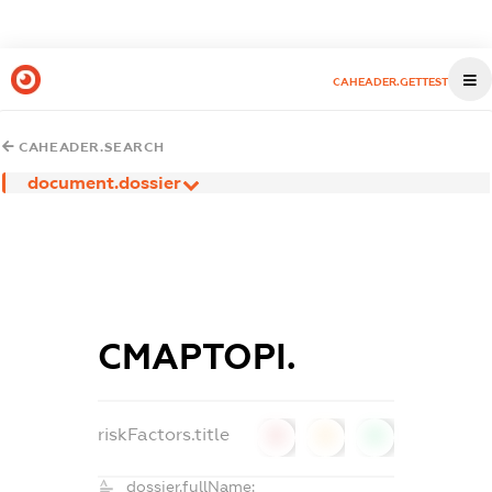
CAHEADER.GETTEST
CAHEADER.SEARCH
document.dossier
СМАРТОРІ.
riskFactors.title
0
0
0
dossier.fullName: