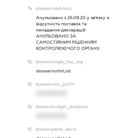
dossier.ndsAnnul
Анульовано з 26.08.20 у зв'язку з:
вiдсутнiсть поставок та
ненадання декларацiй
АНУЛЬОВАНО ЗА
САМОСТIЙНИМ РIШЕННЯМ
КОНТРОЛЮЮЧОГО ОРГАНУ.
dossier.single_tax_reg
dossier.notInList
dossier.non_profit
XXXXXXXXXX
dossier.budget_dotation
XXXXXXXXXX
dossier.palne_akciz