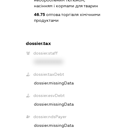
необробленим тютюном,
насінням і кормами для тварин
46.75
оптова торгівля хімічними
продуктами
dossier.tax
dossier.staff
XXXXXXXXXX
dossier.taxDebt
dossier.missingData
dossier.esvDebt
dossier.missingData
dossier.ndsPayer
dossier.missingData