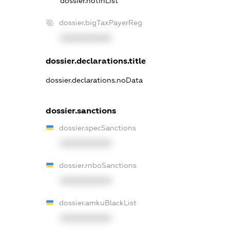
dossier.notInList
dossier.bigTaxPayerReg
XXXXXXXXXX
dossier.declarations.title
dossier.declarations.noData
dossier.sanctions
dossier.specSanctions
XXXXXXXXXX
dossier.rnboSanctions
XXXXXXXXXX
dossier.amkuBlackList
XXXXXXXXXX