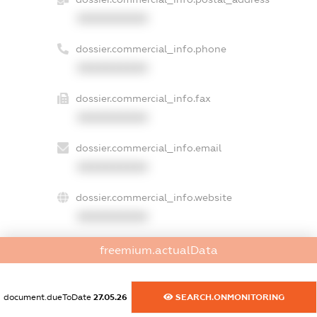
XXXXXXXXXX
dossier.commercial_info.phone
XXXXXXXXXX
dossier.commercial_info.fax
XXXXXXXXXX
dossier.commercial_info.email
XXXXXXXXXX
dossier.commercial_info.website
XXXXXXXXXX
dossier.commercial_info.activity
freemium.actualData
XXXXXXXXXX
document.dueToDate
27.05.26
SEARCH.ONMONITORING