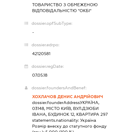
ТОВАРИСТВО З ОБМЕЖЕНОЮ
ВІДПОВІДАЛЬНІСТЮ "ОКБІ"
dossier.opfSubType:
-
dossier.edrpo:
42120581
dossier.regDate:
07.05.18
dossier.foundersAndBenef:
ХОХЛАЧОВ ДЕНИС АНДРІЙОВИЧ
dossier.founderAddress
УКРАЇНА,
03148, МІСТО КИЇВ, ВУЛ.ДЗЮБИ
ІВАНА, БУДИНОК 12, КВАРТИРА 297
statements.nationality:
Україна
Розмір внеску до статутного фонду