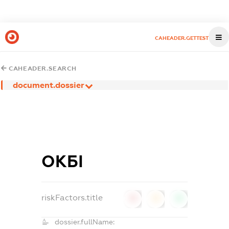
CAHEADER.GETTEST
CAHEADER.SEARCH
document.dossier
ОКБІ
riskFactors.title
0
0
0
dossier.fullName: