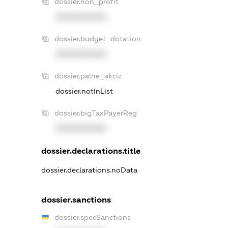
dossier.non_profit
XXXXXXXXXX
dossier.budget_dotation
XXXXXXXXXX
dossier.palne_akciz
dossier.notInList
dossier.bigTaxPayerReg
XXXXXXXXXX
dossier.declarations.title
dossier.declarations.noData
dossier.sanctions
dossier.specSanctions