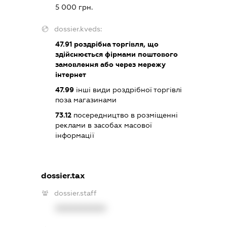
5 000 грн.
dossier.kveds:
47.91
роздрібна торгівля, що
здійснюється фірмами поштового
замовлення або через мережу
інтернет
47.99
інші види роздрібної торгівлі
поза магазинами
73.12
посередництво в розміщенні
реклами в засобах масової
інформації
dossier.tax
dossier.staff
XXXXXXXXXX