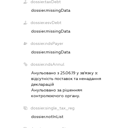
dossier.taxDebt
dossier.missingData
dossier.esvDebt
dossier.missingData
dossier.ndsPayer
dossier.missingData
dossier.ndsAnnul
Анульовано з 25.06.19 у зв'язку з:
вiдсутнiсть поставок та ненадання
декларацiй
Анульовано за рiшенням
контролюючого органу.
dossier.single_tax_reg
dossier.notInList