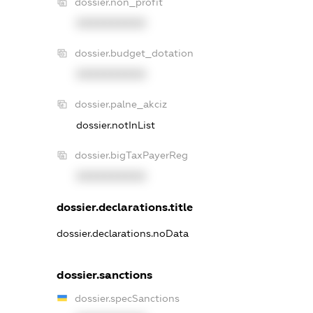
dossier.non_profit
XXXXXXXXXX
dossier.budget_dotation
XXXXXXXXXX
dossier.palne_akciz
dossier.notInList
dossier.bigTaxPayerReg
XXXXXXXXXX
dossier.declarations.title
dossier.declarations.noData
dossier.sanctions
dossier.specSanctions