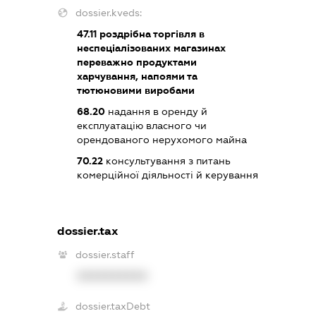
dossier.kveds:
47.11
роздрібна торгівля в
неспеціалізованих магазинах
переважно продуктами
харчування, напоями та
тютюновими виробами
68.20
надання в оренду й
експлуатацію власного чи
орендованого нерухомого майна
70.22
консультування з питань
комерційної діяльності й керування
dossier.tax
dossier.staff
XXXXXXXXXX
dossier.taxDebt