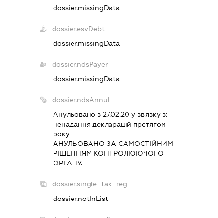
dossier.missingData
dossier.esvDebt
dossier.missingData
dossier.ndsPayer
dossier.missingData
dossier.ndsAnnul
Анульовано з 27.02.20 у зв'язку з:
ненадання декларацiй протягом
року
АНУЛЬОВАНО ЗА САМОСТIЙНИМ
РIШЕННЯМ КОНТРОЛЮЮЧОГО
ОРГАНУ.
dossier.single_tax_reg
dossier.notInList