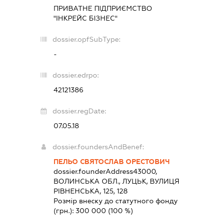
ПРИВАТНЕ ПІДПРИЄМСТВО
"ІНКРЕЙС БІЗНЕС"
dossier.opfSubType:
-
dossier.edrpo:
42121386
dossier.regDate:
07.05.18
dossier.foundersAndBenef:
ПЕЛЬО СВЯТОСЛАВ ОРЕСТОВИЧ
dossier.founderAddress
43000,
ВОЛИНСЬКА ОБЛ., ЛУЦЬК, ВУЛИЦЯ
РІВНЕНСЬКА, 125, 128
Розмір внеску до статутного фонду
(грн.):
300 000
(100 %)