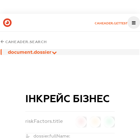
CAHEADER.GETTEST
CAHEADER.SEARCH
document.dossier
ІНКРЕЙС БІЗНЕС
riskFactors.title
0
0
0
dossier.fullName: