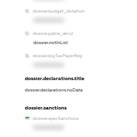
dossier.budget_dotation
XXXXXXXXXX
dossier.palne_akciz
dossier.notInList
dossier.bigTaxPayerReg
XXXXXXXXXX
dossier.declarations.title
dossier.declarations.noData
dossier.sanctions
dossier.specSanctions
XXXXXXXXXX