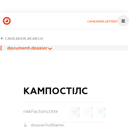
CAHEADER.GETTEST
CAHEADER.SEARCH
document.dossier
КАМПОСТІЛС
riskFactors.title
0
0
0
dossier.fullName: