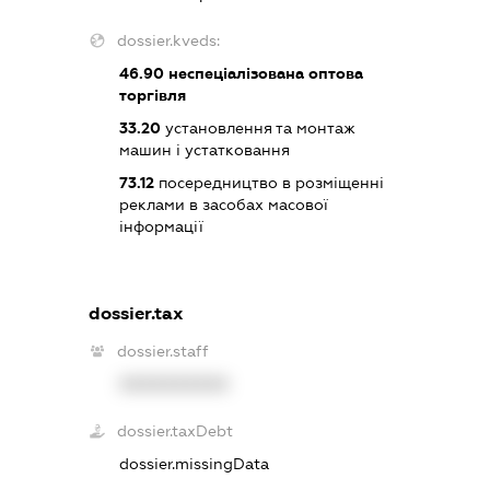
dossier.kveds:
46.90
неспеціалізована оптова
торгівля
33.20
установлення та монтаж
машин і устатковання
73.12
посередництво в розміщенні
реклами в засобах масової
інформації
dossier.tax
dossier.staff
XXXXXXXXXX
dossier.taxDebt
dossier.missingData