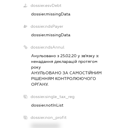
dossier.esvDebt
dossier.missingData
dossier.ndsPayer
dossier.missingData
dossier.ndsAnnul
Анульовано з 25.02.20 у зв'язку з:
ненадання декларацiй протягом
року
АНУЛЬОВАНО ЗА САМОСТIЙНИМ
РIШЕННЯМ КОНТРОЛЮЮЧОГО
ОРГАНУ.
dossier.single_tax_reg
dossier.notInList
dossier.non_profit
XXXXXXXXXX