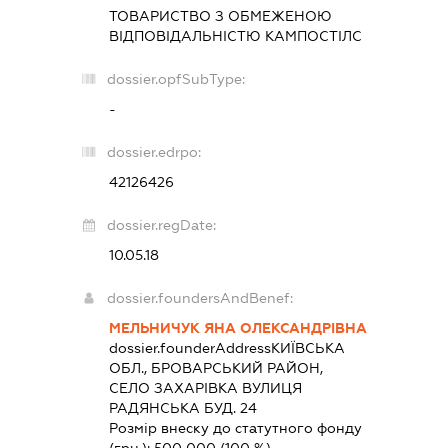
ТОВАРИСТВО З ОБМЕЖЕНОЮ
ВІДПОВІДАЛЬНІСТЮ
КАМПОСТІЛС
dossier.opfSubType:
-
dossier.edrpo:
42126426
dossier.regDate:
10.05.18
dossier.foundersAndBenef:
МЕЛЬНИЧУК ЯНА ОЛЕКСАНДРІВНА
dossier.founderAddress
КИЇВСЬКА
ОБЛ., БРОВАРСЬКИЙ РАЙОН,
СЕЛО ЗАХАРІВКА ВУЛИЦЯ
РАДЯНСЬКА БУД. 24
Розмір внеску до статутного фонду