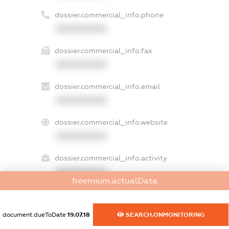
dossier.commercial_info.phone
XXXXXXXXXX
dossier.commercial_info.fax
XXXXXXXXXX
dossier.commercial_info.email
XXXXXXXXXX
dossier.commercial_info.website
XXXXXXXXXX
dossier.commercial_info.activity
XXXXXXXXXX
freemium.actualData
document.dueToDate
19.07.18
SEARCH.ONMONITORING
freemium.exampleText_1
freemium.exampleText_2