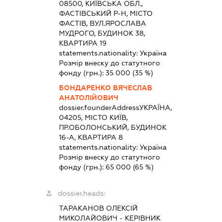
08500, КИЇВСЬКА ОБЛ.,
ФАСТІВСЬКИЙ Р-Н, МІСТО
ФАСТІВ, ВУЛ.ЯРОСЛАВА
МУДРОГО, БУДИНОК 38,
КВАРТИРА 19
statements.nationality:
Україна
Розмір внеску до статутного
фонду (грн.):
35 000
(35 %)
БОНДАРЕНКО ВЯЧЕСЛАВ
АНАТОЛІЙОВИЧ
dossier.founderAddress
УКРАЇНА,
04205, МІСТО КИЇВ,
ПР.ОБОЛОНСЬКИЙ, БУДИНОК
16-А, КВАРТИРА 8
statements.nationality:
Україна
Розмір внеску до статутного
фонду (грн.):
65 000
(65 %)
dossier.heads:
ТАРАКАНОВ ОЛЕКСІЙ
МИКОЛАЙОВИЧ
-
КЕРІВНИК