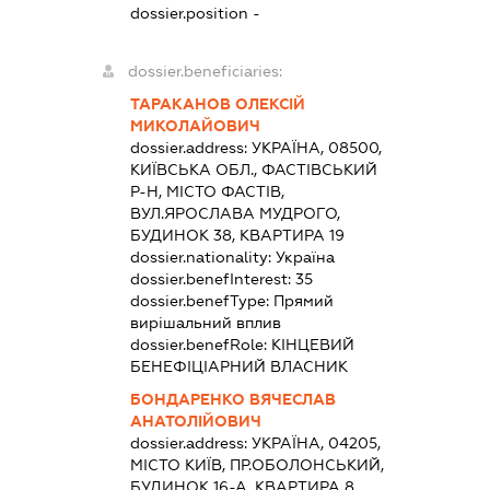
dossier.position -
dossier.beneficiaries:
ТАРАКАНОВ ОЛЕКСІЙ
МИКОЛАЙОВИЧ
dossier.address:
УКРАЇНА, 08500,
КИЇВСЬКА ОБЛ., ФАСТІВСЬКИЙ
Р-Н, МІСТО ФАСТІВ,
ВУЛ.ЯРОСЛАВА МУДРОГО,
БУДИНОК 38, КВАРТИРА 19
dossier.nationality:
Україна
dossier.benefInterest:
35
dossier.benefType:
Прямий
вирішальний вплив
dossier.benefRole:
КІНЦЕВИЙ
БЕНЕФІЦІАРНИЙ ВЛАСНИК
БОНДАРЕНКО ВЯЧЕСЛАВ
АНАТОЛІЙОВИЧ
dossier.address:
УКРАЇНА, 04205,
МІСТО КИЇВ, ПР.ОБОЛОНСЬКИЙ,
БУДИНОК 16-А, КВАРТИРА 8