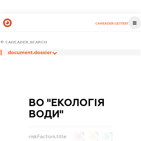
CAHEADER.GETTEST
CAHEADER.SEARCH
document.dossier
ВО "ЕКОЛОГІЯ
ВОДИ"
riskFactors.title
0
0
0