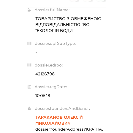
dossier.fullName:
ТОВАРИСТВО З ОБМЕЖЕНОЮ
ВІДПОВІДАЛЬНІСТЮ "ВО
"ЕКОЛОГІЯ ВОДИ"
dossier.opfSubType:
-
dossier.edrpo:
42126798
dossier.regDate:
10.05.18
dossier.foundersAndBenef:
ТАРАКАНОВ ОЛЕКСІЙ
МИКОЛАЙОВИЧ
dossier.founderAddress
УКРАЇНА,