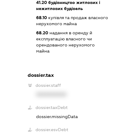
41.20
будівництво житлових і
нежитлових будівель
68.10
купівля та продаж власного
нерухомого майна
68.20
надання в оренду й
експлуатацію власного чи
орендованого нерухомого
майна
dossier.tax
dossier.staff
XXXXXXXXXX
dossier.taxDebt
dossier.missingData
dossier.esvDebt