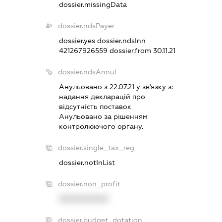
dossier.missingData
dossier.ndsPayer
dossier.yes
dossier.ndsInn
421267926559
dossier.from 30.11.21
dossier.ndsAnnul
Анульовано з 22.07.21 у зв'язку з:
надання декларацiй про
вiдсутнiсть поставок
Анульовано за рiшенням
контролюючого органу.
dossier.single_tax_reg
dossier.notInList
dossier.non_profit
XXXXXXXXXX
dossier.budget_dotation