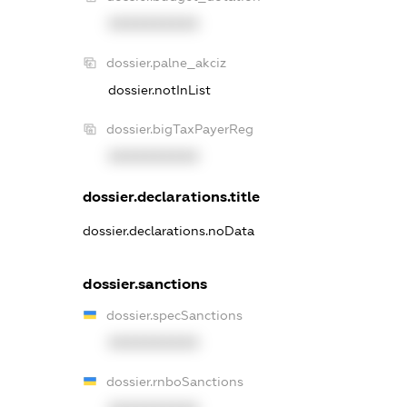
XXXXXXXXXX
dossier.palne_akciz
dossier.notInList
dossier.bigTaxPayerReg
XXXXXXXXXX
dossier.declarations.title
dossier.declarations.noData
dossier.sanctions
dossier.specSanctions
XXXXXXXXXX
dossier.rnboSanctions