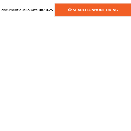
XXXXXXXXXX
document.dueToDate
08.10.25
SEARCH.ONMONITORING
dossier.commercial_info.fax
XXXXXXXXXX
dossier.commercial_info.email
XXXXXXXXXX
dossier.commercial_info.website
XXXXXXXXXX
dossier.commercial_info.activity
XXXXXXXXXX
freemium.exampleText_1
freemium.exampleText_2
freemium.anonymousPerSearch2