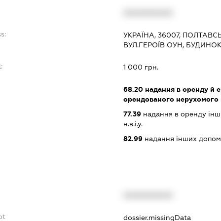
XXXXXXXXXX
s:
УКРАЇНА, 36007, ПОЛТАВС
ВУЛ.ГЕРОЇВ ОУН, БУДИНОК
:
1 000 грн.
68.20
надання в оренду й е
орендованого нерухомого
77.39
надання в оренду інши
н.в.і.у.
82.99
надання інших допоміж
XXXXXXXXXX
bt
dossier.missingData