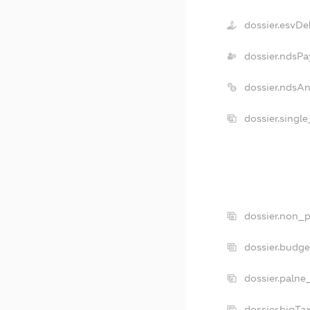
dossier.esvDe
dossier.ndsPa
dossier.ndsA
dossier.singl
dossier.non_p
dossier.budg
dossier.palne
dossier.bigT