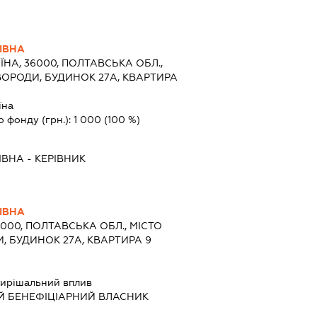
ІВНА
ЇНА, 36000, ПОЛТАВСЬКА ОБЛ.,
ВОРОДИ, БУДИНОК 27А, КВАРТИРА
їна
о фонду (грн.):
1 000
(100 %)
ІВНА
-
КЕРІВНИК
ІВНА
6000, ПОЛТАВСЬКА ОБЛ., МІСТО
, БУДИНОК 27А, КВАРТИРА 9
ирішальний вплив
Й БЕНЕФІЦІАРНИЙ ВЛАСНИК