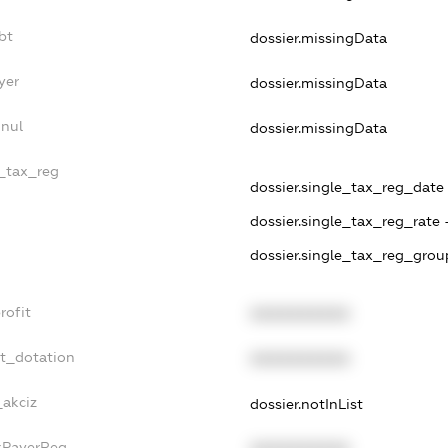
bt
dossier.missingData
yer
dossier.missingData
nnul
dossier.missingData
e_tax_reg
dossier.single_tax_reg_date -
dossier.single_tax_reg_rate 
dossier.single_tax_reg_grou
rofit
XXXXXXXXXX
et_dotation
XXXXXXXXXX
_akciz
dossier.notInList
axPayerReg