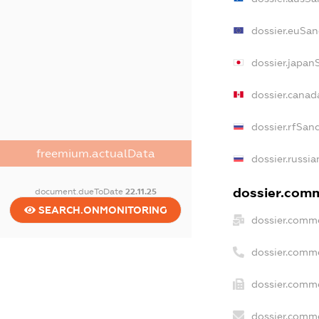
dossier.euSan
dossier.japan
dossier.canad
dossier.rfSan
freemium.actualData
dossier.russia
dossier.comm
document.dueToDate
22.11.25
SEARCH.ONMONITORING
dossier.comme
dossier.comm
dossier.comme
dossier.comme