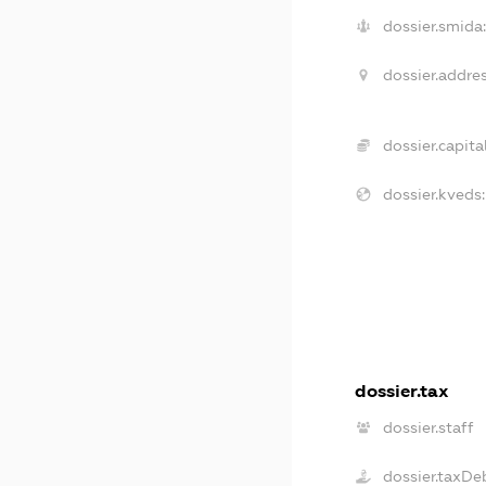
dossier.smida:
dossier.addres
dossier.capital
dossier.kveds:
dossier.tax
dossier.staff
dossier.taxDe