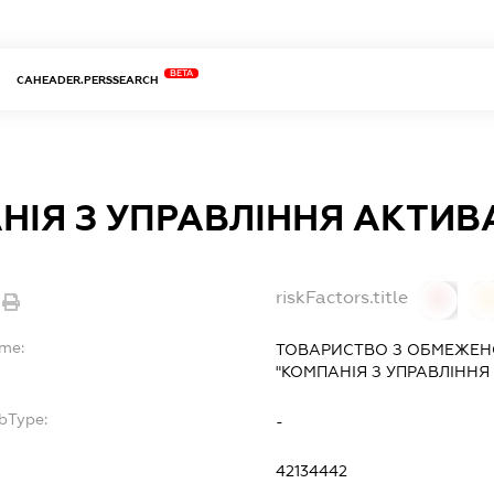
BETA
CAHEADER.PERSSEARCH
НІЯ З УПРАВЛІННЯ АКТИВ
riskFactors.title
0
ame:
ТОВАРИСТВО З ОБМЕЖЕН
"КОМПАНІЯ З УПРАВЛІННЯ
bType:
-
42134442