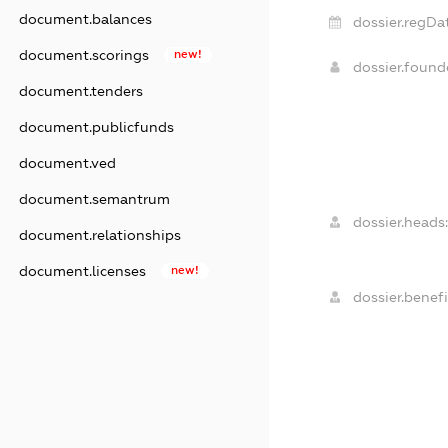
document.balances
dossier.regDa
document.scorings
new!
dossier.foun
document.tenders
document.publicfunds
document.ved
document.semantrum
dossier.heads:
document.relationships
document.licenses
new!
dossier.benefi