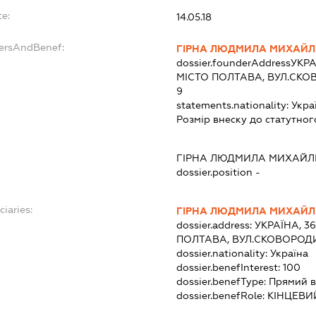
te:
14.05.18
dersAndBenef:
ГІРНА ЛЮДМИЛА МИХАЙЛ
dossier.founderAddress
УКРА
МІСТО ПОЛТАВА, ВУЛ.СКО
9
statements.nationality:
Укра
Розмір внеску до статутног
ГІРНА ЛЮДМИЛА МИХАЙЛ
dossier.position -
ciaries:
ГІРНА ЛЮДМИЛА МИХАЙЛ
dossier.address:
УКРАЇНА, 3
ПОЛТАВА, ВУЛ.СКОВОРОДИ
dossier.nationality:
Україна
dossier.benefInterest:
100
dossier.benefType:
Прямий в
dossier.benefRole:
КІНЦЕВИ