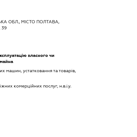
ЬКА ОБЛ., МІСТО ПОЛТАВА,
 39
ксплуатацію власного чи
 майна
х машин, устатковання та товарів,
них комерційних послуг, н.в.і.у.