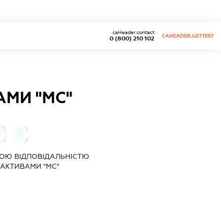
caHeader.contact
CAHEADER.GETTEST
0 (800) 210 102
АМИ "МС"
0
0
ОЮ ВІДПОВІДАЛЬНІСТЮ
 АКТИВАМИ "МС"