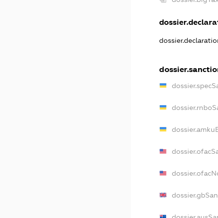
dossier.declarat
dossier.declarati
dossier.sanctio
dossier.specS
dossier.rnboS
dossier.amkuB
dossier.ofacS
dossier.ofac
dossier.gbSan
dossier.ausSa