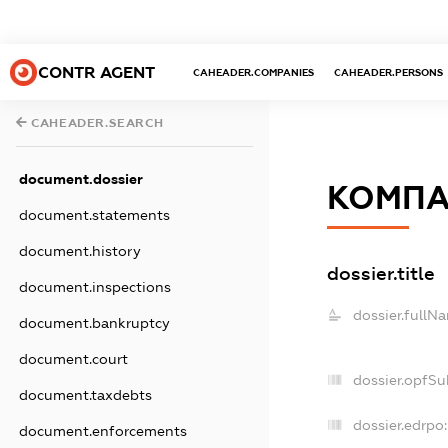
CONTR AGENT
CAHEADER.COMPANIES
CAHEADER.PERSONS
CAHEADER.SEARCH
document.dossier
КОМПА
document.statements
document.history
dossier.title
document.inspections
dossier.fullN
document.bankruptcy
document.court
dossier.opfSu
document.taxdebts
dossier.edrpo:
document.enforcements