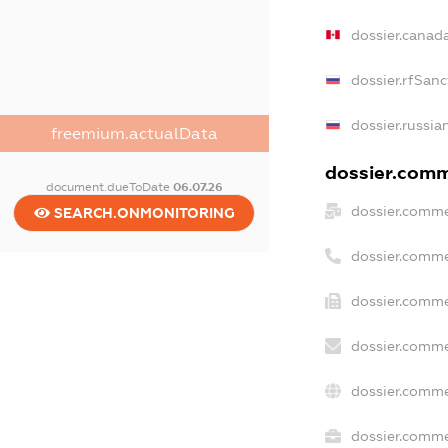
dossier.canad
dossier.rfSanc
dossier.russia
freemium.actualData
dossier.comme
document.dueToDate
06.07.26
dossier.comme
SEARCH.ONMONITORING
dossier.comme
dossier.comme
dossier.comme
dossier.comme
dossier.commer