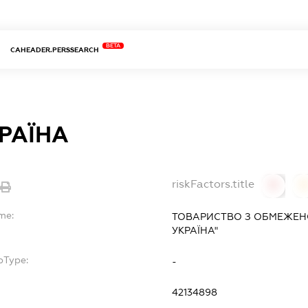
BETA
CAHEADER.PERSSEARCH
РАЇНА
riskFactors.title
0
me:
ТОВАРИСТВО З ОБМЕЖЕН
УКРАЇНА"
bType:
-
42134898