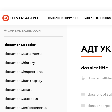
CONTR AGENT
CAHEADER.COMPANIES
CAHEADER.PERSONS
CAHEADER.SEARCH
document.dossier
АДТ УК
document.statements
document.history
dossier.title
document.inspections
dossier.fullNa
document.bankruptcy
document.court
dossier.opfSu
document.taxdebts
dossier.edrpo:
document.enforcements