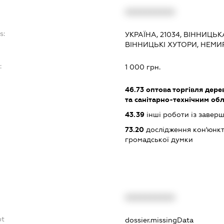
XXXXXXXXXX
s:
УКРАЇНА, 21034, ВІННИЦЬК
ВІННИЦЬКІ ХУТОРИ, НЕМИ
:
1 000 грн.
46.73
оптова торгівля дере
та санітарно-технічним об
43.39
інші роботи із завер
73.20
дослідження кон'юнкт
громадської думки
XXXXXXXXXX
bt
dossier.missingData