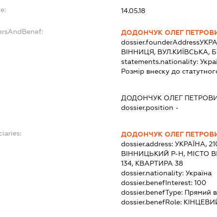
e:
14.05.18
ersAndBenef:
ДОДОНЧУК ОЛЕГ ПЕТРОВ
dossier.founderAddress
УКРА
ВІННИЦЯ, ВУЛ.КИЇВСЬКА, 
statements.nationality:
Укра
Розмір внеску до статутног
ДОДОНЧУК ОЛЕГ ПЕТРОВ
dossier.position -
iaries:
ДОДОНЧУК ОЛЕГ ПЕТРОВ
dossier.address:
УКРАЇНА, 21
ВІННИЦЬКИЙ Р-Н, МІСТО В
134, КВАРТИРА 38
dossier.nationality:
Україна
dossier.benefInterest:
100
dossier.benefType:
Прямий в
dossier.benefRole:
КІНЦЕВИ