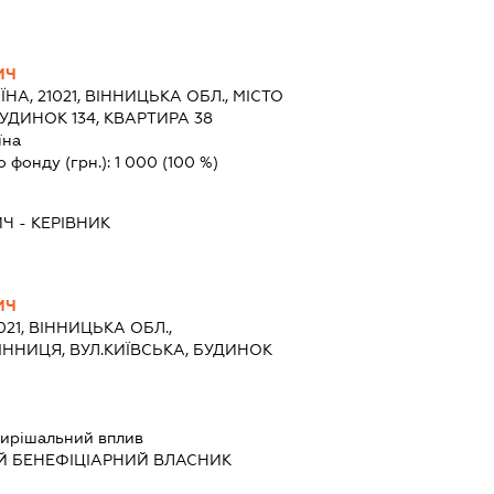
ИЧ
ЇНА, 21021, ВІННИЦЬКА ОБЛ., МІСТО
БУДИНОК 134, КВАРТИРА 38
їна
о фонду (грн.):
1 000
(100 %)
ИЧ
-
КЕРІВНИК
ИЧ
021, ВІННИЦЬКА ОБЛ.,
ІННИЦЯ, ВУЛ.КИЇВСЬКА, БУДИНОК
ирішальний вплив
Й БЕНЕФІЦІАРНИЙ ВЛАСНИК