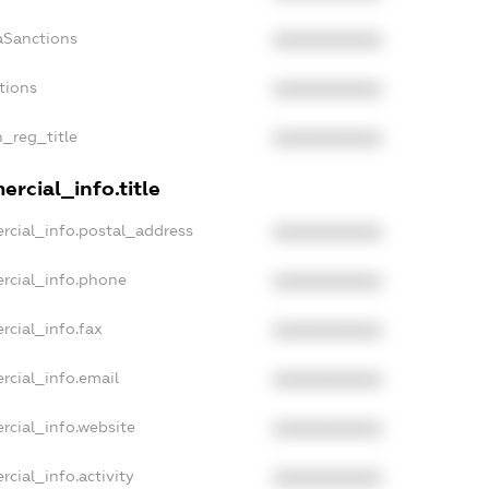
aSanctions
XXXXXXXXXX
tions
XXXXXXXXXX
n_reg_title
XXXXXXXXXX
rcial_info.title
rcial_info.postal_address
XXXXXXXXXX
rcial_info.phone
XXXXXXXXXX
rcial_info.fax
XXXXXXXXXX
rcial_info.email
XXXXXXXXXX
rcial_info.website
XXXXXXXXXX
cial_info.activity
XXXXXXXXXX