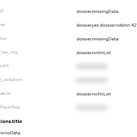
bt
dossier.missingData
yer
dossier.yes
dossier.ndsInn 
nul
dossier.missingData
e_tax_reg
dossier.notInList
rofit
XXXXXXXXXX
t_dotation
XXXXXXXXXX
_akciz
dossier.notInList
xPayerReg
XXXXXXXXXX
ions.title
ons.noData