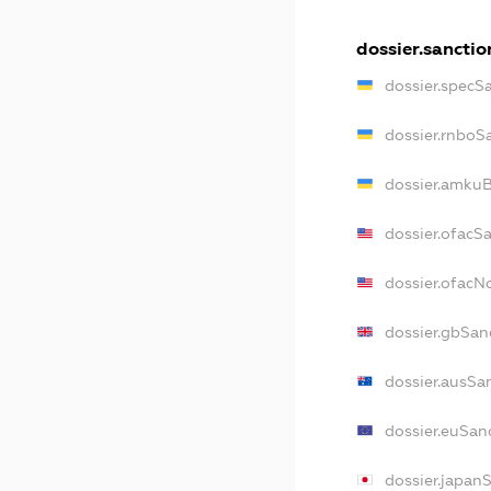
dossier.sanctio
dossier.specS
dossier.rnboS
dossier.amkuB
dossier.ofacS
dossier.ofac
dossier.gbSan
dossier.ausSa
dossier.euSan
dossier.japan