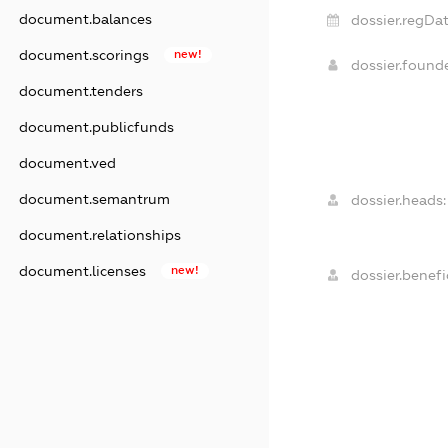
document.balances
dossier.regDat
document.scorings
new!
dossier.found
document.tenders
document.publicfunds
document.ved
document.semantrum
dossier.heads:
document.relationships
document.licenses
new!
dossier.benefic