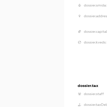
dossier.smida:
dossier.addres
dossier.capital
dossier.kveds:
dossier.tax
dossier.staff
dossier.taxDe