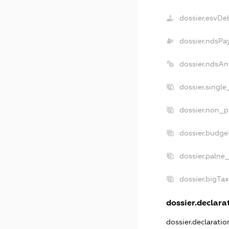
dossier.esvDe
dossier.ndsPa
dossier.ndsAn
dossier.singl
dossier.non_p
dossier.budge
dossier.palne
dossier.bigTa
dossier.declarat
dossier.declarati