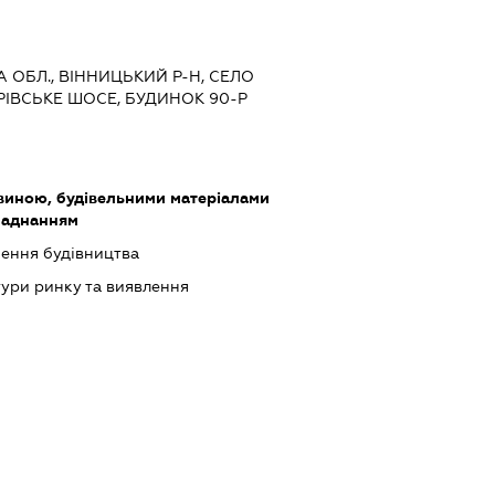
А ОБЛ., ВІННИЦЬКИЙ Р-Н, СЕЛО
РІВСЬКЕ ШОСЕ, БУДИНОК 90-Р
виною, будівельними матеріалами
ладнанням
шення будівництва
ури ринку та виявлення