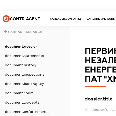
CONTR AGENT
CAHEADER.COMPANIES
CAHEADER.PERSONS
CAHEADER.SEARCH
document.dossier
ПЕРВИ
document.statements
НЕЗАЛ
document.history
ЕНЕРГ
document.inspections
ПАТ "
document.bankruptcy
document.court
dossier.title
document.taxdebts
dossier.fullN
document.enforcements