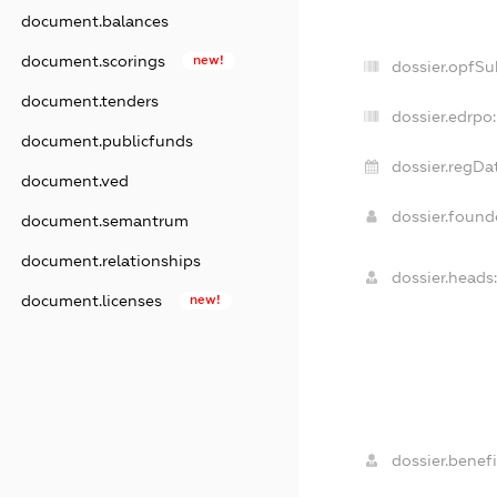
document.balances
document.scorings
new!
dossier.opfSu
document.tenders
dossier.edrpo:
document.publicfunds
dossier.regDa
document.ved
dossier.foun
document.semantrum
document.relationships
dossier.heads:
document.licenses
new!
dossier.benefi