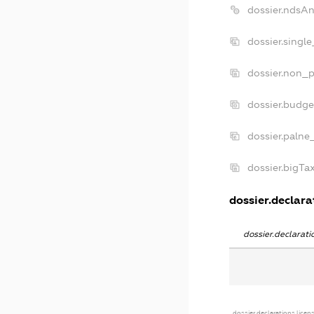
dossier.ndsA
dossier.singl
dossier.non_p
dossier.budg
dossier.palne
dossier.bigT
dossier.declarat
dossier.declarat
dossier.declarations.licen