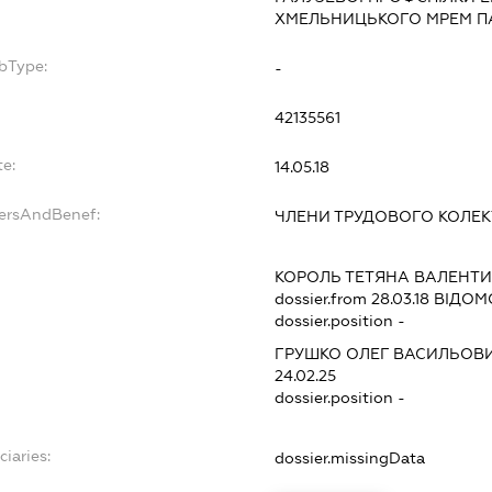
ХМЕЛЬНИЦЬКОГО МРЕМ П
bType:
-
42135561
te:
14.05.18
dersAndBenef:
ЧЛЕНИ ТРУДОВОГО КОЛЕ
КОРОЛЬ ТЕТЯНА ВАЛЕНТИ
dossier.from 28.03.18
ВІДОМО
dossier.position -
ГРУШКО ОЛЕГ ВАСИЛЬОВ
24.02.25
dossier.position -
ciaries:
dossier.missingData