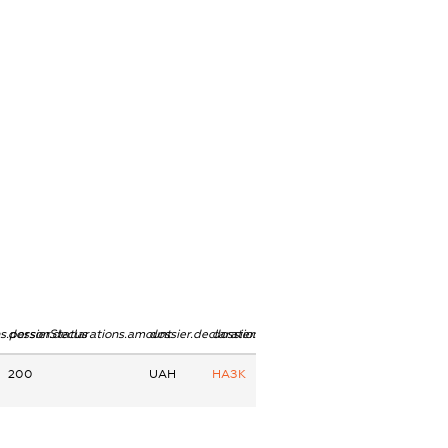
ns.personStatus
dossier.declarations.amount
dossier.declarations.currency
dossier.declarations.source
200
UAH
НАЗК