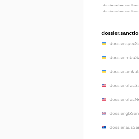
dossier.declarations.licen
dossier.declarations.licen
dossier.sanctio
dossier.specS
dossier.rnboS
dossier.amkuB
dossier.ofacS
dossier.ofac
dossier.gbSan
dossier.ausSa