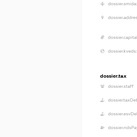
dossier.smida:
dossier.addres
dossier.capital
dossier.kveds:
dossier.tax
dossier.staff
dossier.taxDe
dossier.esvDe
dossier.ndsPa