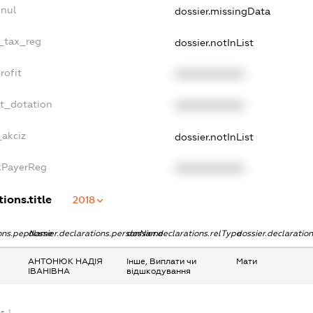
nnul
dossier.missingData
e_tax_reg
dossier.notInList
rofit
XXXXXXXXXX
et_dotation
XXXXXXXXXX
_akciz
dossier.notInList
axPayerReg
XXXXXXXXXX
ions.title
2018
ions.pepName
dossier.declarations.personName
dossier.declarations.relType
dossier.declaratio
АНТОНЮК НАДІЯ
Інше, Виплати чи
Мати
ІВАНІВНА
відшкодування
se_1