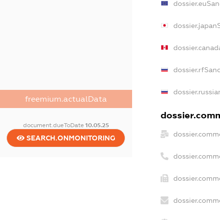
dossier.euSan
dossier.japan
dossier.canad
dossier.rfSan
dossier.russia
freemium.actualData
dossier.comme
document.dueToDate
10.05.25
dossier.comme
SEARCH.ONMONITORING
dossier.comm
dossier.comme
dossier.comme