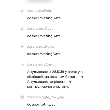
XXXXXXXXXX
dossier.taxDebt
dossier.missingData
dossier.esvDebt
dossier.missingData
dossier.ndsPayer
dossier.missingData
dossier.ndsAnnul
Анульовано з 28.10.19 у зв'язку з:
лiквiдацiя за власним бажанням
Анульовано за рiшенням
контролюючого органу.
dossier.single_tax_reg
dossier.notInList