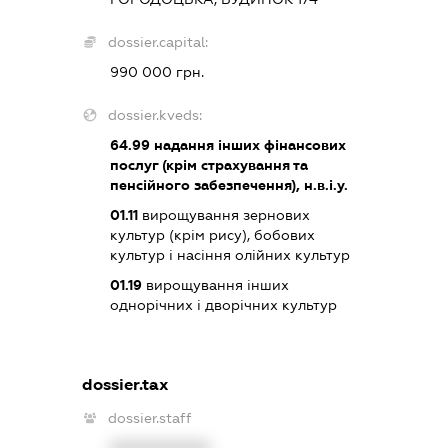
dossier.capital:
990 000 грн.
dossier.kveds:
64.99
надання інших фінансових
послуг (крім страхування та
пенсійного забезпечення), н.в.і.у.
01.11
вирощування зернових
культур (крім рису), бобових
культур і насіння олійних культур
01.19
вирощування інших
однорічних і дворічних культур
dossier.tax
dossier.staff