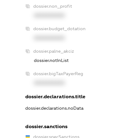
dossier.non_profit
XXXXXXXXXX
dossier.budget_dotation
XXXXXXXXXX
dossier.palne_akciz
dossier.notInList
dossier.bigTaxPayerReg
XXXXXXXXXX
dossier.declarations.title
dossier.declarations.noData
dossier.sanctions
dossier.specSanctions