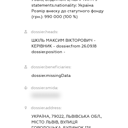
statements.nationality:
Україна
Розмір внеску до статутного фонду
(грн.):
990 000
(100 %)
dossier.heads:
ШКІЛЬ МАКСИМ ВІКТОРОВИЧ
-
КЕРІВНИК
- dossier.from 26.09.18
dossier.position -
dossier.beneficiaries:
dossier.missingData
dossier.smida:
XXXXXXXXXX
dossier.address:
УКРАЇНА, 79022, ЛЬВІВСЬКА ОБЛ.,
МІСТО ЛЬВІВ, ВУЛИЦЯ
ГОРОДОЦЬКА, БУДИНОК 174