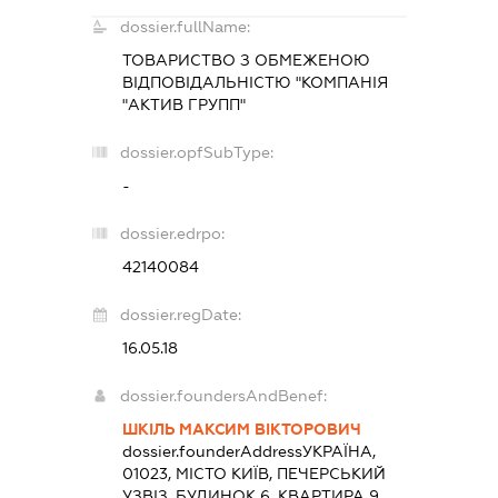
dossier.fullName:
ТОВАРИСТВО З ОБМЕЖЕНОЮ
ВІДПОВІДАЛЬНІСТЮ "КОМПАНІЯ
"АКТИВ ГРУПП"
dossier.opfSubType:
-
dossier.edrpo:
42140084
dossier.regDate:
16.05.18
dossier.foundersAndBenef:
ШКІЛЬ МАКСИМ ВІКТОРОВИЧ
dossier.founderAddress
УКРАЇНА,
01023, МІСТО КИЇВ, ПЕЧЕРСЬКИЙ
УЗВІЗ, БУДИНОК 6, КВАРТИРА 9