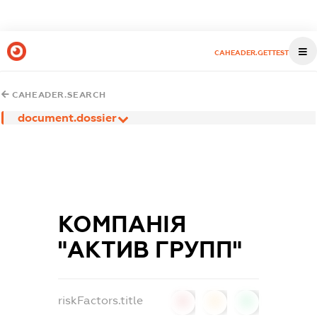
CAHEADER.GETTEST
CAHEADER.SEARCH
document.dossier
КОМПАНІЯ
"АКТИВ ГРУПП"
riskFactors.title
0
0
0