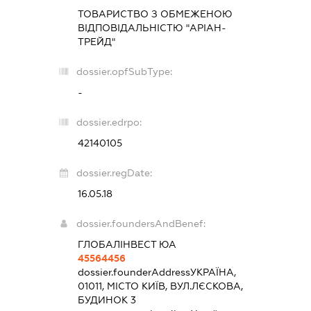
ТОВАРИСТВО З ОБМЕЖЕНОЮ
ВІДПОВІДАЛЬНІСТЮ "АРІАН-
ТРЕЙД"
dossier.opfSubType:
-
dossier.edrpo:
42140105
dossier.regDate:
16.05.18
dossier.foundersAndBenef:
ГЛОБАЛІНВЕСТ ЮА
45564456
dossier.founderAddress
УКРАЇНА,
01011, МІСТО КИЇВ, ВУЛ.ЛЄСКОВА,
БУДИНОК 3