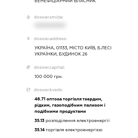
БЕНЕФІЦІАРНИЙ ВЛАСНИК
dossier.smida:
XXXXXXXXXX
dossier.address:
УКРАЇНА, 01133, МІСТО КИЇВ, Б.ЛЕСІ
УКРАЇНКИ, БУДИНОК 26
dossier.capital:
100 000 грн.
dossier.kveds:
46.71
оптова торгівля твердим,
рідким, газоподібним паливом і
подібними продуктами
35.13
розподілення електроенергії
35.14
торгівля електроенергією