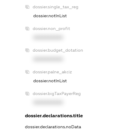
dossier.single_tax_reg
dossier.notInList
dossier.non_profit
XXXXXXXXXX
dossier.budget_dotation
XXXXXXXXXX
dossier.palne_akciz
dossier.notInList
dossier.bigTaxPayerReg
XXXXXXXXXX
dossier.declarations.title
dossier.declarations.noData