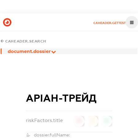
CAHEADER.GETTEST
CAHEADER.SEARCH
document.dossier
АРІАН-ТРЕЙД
riskFactors.title
0
0
0
dossier.fullName: