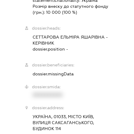
statements.nationality:
Україна
Розмір внеску до статутного фонду
(грн.):
10 000
(100 %)
dossier.heads:
СЕТТАРОВА ЕЛЬМІРА ЯШАРІВНА
-
КЕРІВНИК
dossier.position -
dossier.beneficiaries:
dossier.missingData
dossier.smida:
XXXXXXXXXX
dossier.address:
УКРАЇНА, 01033, МІСТО КИЇВ,
ВУЛИЦЯ САКСАГАНСЬКОГО,
БУДИНОК 114