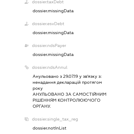
dossier.taxDebt
dossier.missingData
dossier.esvDebt
dossier.missingData
dossier.ndsPayer
dossier.missingData
dossier.ndsAnnul
Анульовано з 29.07.19 у зв'язку з:
ненадання декларацiй протягом
року
АНУЛЬОВАНО ЗА САМОСТIЙНИМ
РIШЕННЯМ КОНТРОЛЮЮЧОГО
ОРГАНУ.
dossier.single_tax_reg
dossier.notInList