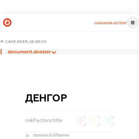
CAHEADER.GETTEST
CAHEADER.SEARCH
document.dossier
ДЕНГОР
riskFactors.title
0
0
0
dossier.fullName: