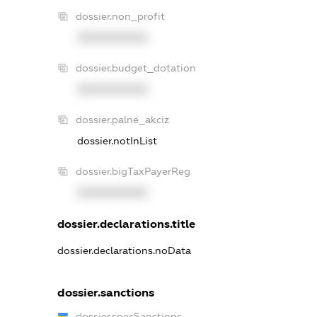
dossier.non_profit
XXXXXXXXXX
dossier.budget_dotation
XXXXXXXXXX
dossier.palne_akciz
dossier.notInList
dossier.bigTaxPayerReg
XXXXXXXXXX
dossier.declarations.title
dossier.declarations.noData
dossier.sanctions
dossier.specSanctions