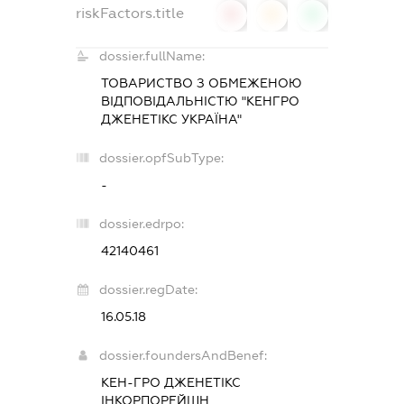
riskFactors.title
0
0
0
dossier.fullName:
ТОВАРИСТВО З ОБМЕЖЕНОЮ
ВІДПОВІДАЛЬНІСТЮ "КЕНГРО
ДЖЕНЕТІКС УКРАЇНА"
dossier.opfSubType:
-
dossier.edrpo:
42140461
dossier.regDate:
16.05.18
dossier.foundersAndBenef:
КЕН-ГРО ДЖЕНЕТІКС
ІНКОРПОРЕЙШН