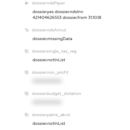
dossier.ndsPayer
dossier.yes
dossier.ndsInn
421404626553
dossier.from 31.10.18
dossier.ndsAnnul
dossier.missingData
dossier.single_tax_reg
dossier.notInList
dossier.non_profit
XXXXXXXXXX
dossier.budget_dotation
XXXXXXXXXX
dossier.palne_akciz
dossier.notInList