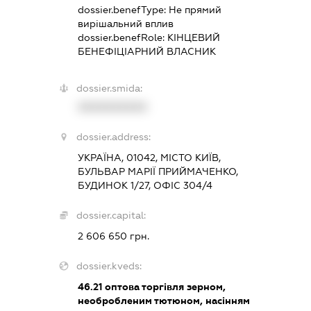
dossier.benefType:
Не прямий
вирішальний вплив
dossier.benefRole:
КІНЦЕВИЙ
БЕНЕФІЦІАРНИЙ ВЛАСНИК
dossier.smida:
XXXXXXXXXX
dossier.address:
УКРАЇНА, 01042, МІСТО КИЇВ,
БУЛЬВАР МАРІЇ ПРИЙМАЧЕНКО,
БУДИНОК 1/27, ОФІС 304/4
dossier.capital:
2 606 650 грн.
dossier.kveds:
46.21
оптова торгівля зерном,
необробленим тютюном, насінням