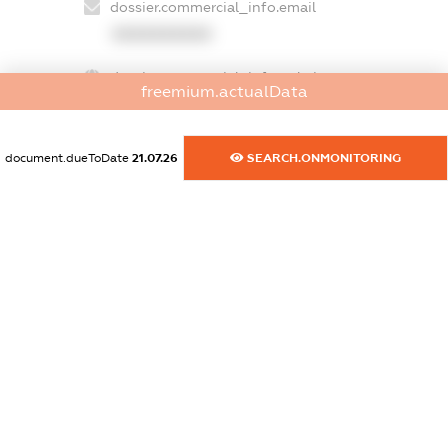
dossier.commercial_info.email
XXXXXXXXXX
dossier.commercial_info.website
freemium.actualData
XXXXXXXXXX
dossier.commercial_info.activity
document.dueToDate
21.07.26
SEARCH.ONMONITORING
XXXXXXXXXX
freemium.exampleText_1
freemium.exampleText_2
freemium.anonymousPerSearch2
FREEMIUM.DETAILS
FREEMIUM.REGISTER