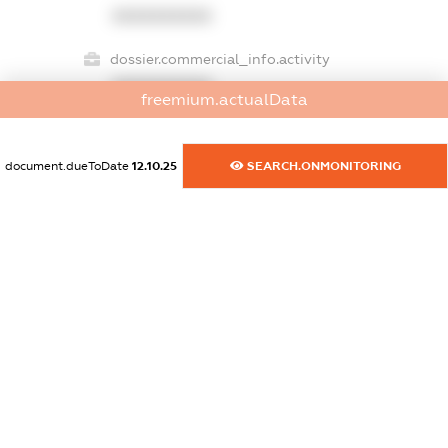
XXXXXXXXXX
dossier.commercial_info.activity
XXXXXXXXXX
freemium.actualData
document.dueToDate
12.10.25
SEARCH.ONMONITORING
freemium.exampleText_1
freemium.exampleText_2
freemium.anonymousPerSearch2
FREEMIUM.DETAILS
FREEMIUM.REGISTER