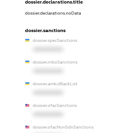
dossier.declarations.title
dossier.declarations.noData
dossier.sanctions
dossier.specSanctions
XXXXXXXXXX
dossier.rnboSanctions
XXXXXXXXXX
dossier.amkuBlackList
XXXXXXXXXX
dossier.ofacSanctions
XXXXXXXXXX
dossier.ofacNonSdnSanctions