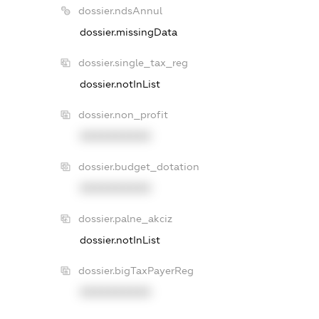
dossier.ndsAnnul
dossier.missingData
dossier.single_tax_reg
dossier.notInList
dossier.non_profit
XXXXXXXXXX
dossier.budget_dotation
XXXXXXXXXX
dossier.palne_akciz
dossier.notInList
dossier.bigTaxPayerReg
XXXXXXXXXX