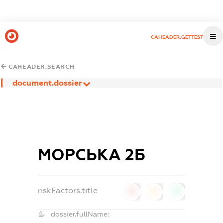
CAHEADER.GETTEST
CAHEADER.SEARCH
document.dossier
МОРСЬКА 2Б
riskFactors.title
0
0
0
dossier.fullName: