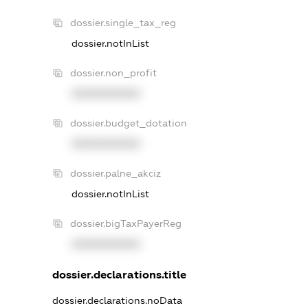
dossier.single_tax_reg
dossier.notInList
dossier.non_profit
XXXXXXXXXX
dossier.budget_dotation
XXXXXXXXXX
dossier.palne_akciz
dossier.notInList
dossier.bigTaxPayerReg
XXXXXXXXXX
dossier.declarations.title
dossier.declarations.noData