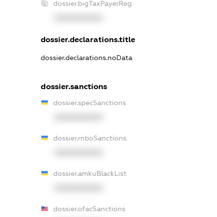
dossier.bigTaxPayerReg
XXXXXXXXXX
dossier.declarations.title
dossier.declarations.noData
dossier.sanctions
dossier.specSanctions
XXXXXXXXXX
dossier.rnboSanctions
XXXXXXXXXX
dossier.amkuBlackList
XXXXXXXXXX
dossier.ofacSanctions