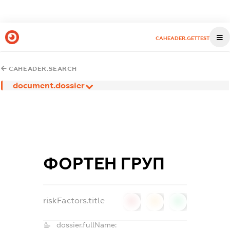
CAHEADER.GETTEST
CAHEADER.SEARCH
document.dossier
ФОРТЕН ГРУП
riskFactors.title
0
0
0
dossier.fullName: