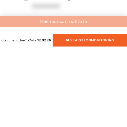
XXXXXXXXXX
dossier.commercial_info.website
freemium.actualData
XXXXXXXXXX
dossier.commercial_info.activity
document.dueToDate
12.02.26
SEARCH.ONMONITORING
XXXXXXXXXX
freemium.exampleText_1
freemium.exampleText_2
freemium.anonymousPerSearch2
FREEMIUM.DETAILS
FREEMIUM.REGISTER