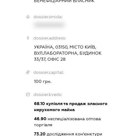
БЕНЕФІЦІАРНИЙ ВЛАСНИК
dossier.smida:
XXXXXXXXXX
dossier.address:
УКРАЇНА, 03150, МІСТО КИЇВ,
ВУЛ.ЛАБОРАТОРНА, БУДИНОК
33/37, ОФІС 28
dossier.capital:
100 грн.
dossier.kveds:
68.10
купівля та продаж власного
нерухомого майна
46.90
неспеціалізована оптова
торгівля
73.20
дослідження кон'юнктури