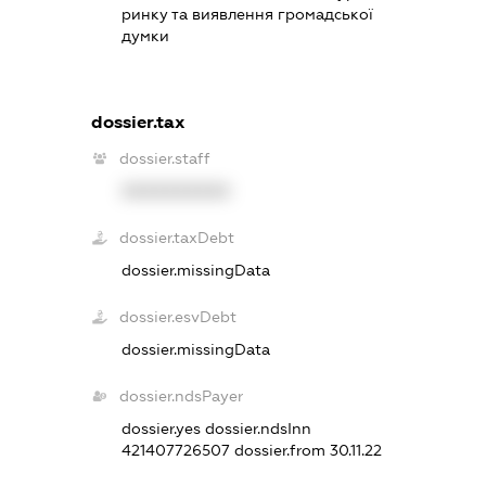
ринку та виявлення громадської
думки
dossier.tax
dossier.staff
XXXXXXXXXX
dossier.taxDebt
dossier.missingData
dossier.esvDebt
dossier.missingData
dossier.ndsPayer
dossier.yes
dossier.ndsInn
421407726507
dossier.from 30.11.22