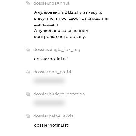
dossier.ndsAnnul
Анульовано з 21.12.21 у зв'язку з:
вiдсутнiсть поставок та ненадання
декларацiй
Анульовано за рiшенням
контролюючого органу.
dossier.single_tax_reg
dossier.notInList
dossier.non_profit
XXXXXXXXXX
dossier.budget_dotation
XXXXXXXXXX
dossier.palne_akciz
dossier.notInList