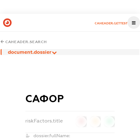
CAHEADER.GETTEST
CAHEADER.SEARCH
document.dossier
САФОР
riskFactors.title
0
0
0
dossier.fullName: