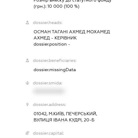
Розмір внеску до статутного фонду
(грн.):
10 000
(100 %)
dossier.heads:
ОСМАН ТАГАНІ АХМЕД МОХАМЕД
АХМЕД
-
КЕРІВНИК
dossier.position -
dossier.beneficiaries:
dossier.missingData
dossier.smida:
XXXXXXXXXX
dossier.address:
01042, М.КИЇВ, ПЕЧЕРСЬКИЙ,
ВУЛИЦЯ ІВАНА КУДРІ, 20-Б
dossier.capital: