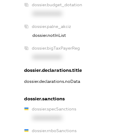
dossier.budget_dotation
XXXXXXXXXX
dossier.palne_akciz
dossier.notInList
dossier.bigTaxPayerReg
XXXXXXXXXX
dossier.declarations.title
dossier.declarations.noData
dossier.sanctions
dossier.specSanctions
XXXXXXXXXX
dossier.rnboSanctions