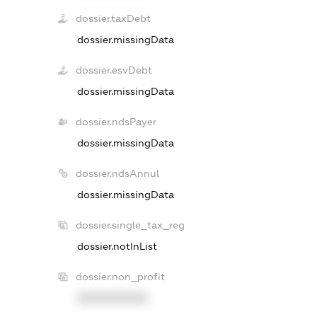
dossier.taxDebt
dossier.missingData
dossier.esvDebt
dossier.missingData
dossier.ndsPayer
dossier.missingData
dossier.ndsAnnul
dossier.missingData
dossier.single_tax_reg
dossier.notInList
dossier.non_profit
XXXXXXXXXX