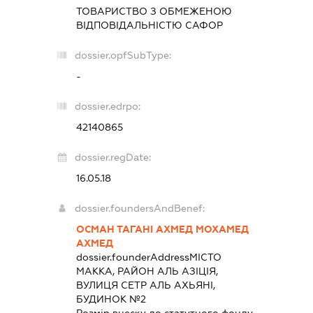
ТОВАРИСТВО З ОБМЕЖЕНОЮ
ВІДПОВІДАЛЬНІСТЮ
САФОР
dossier.opfSubType:
-
dossier.edrpo:
42140865
dossier.regDate:
16.05.18
dossier.foundersAndBenef:
ОСМАН ТАГАНІ АХМЕД МОХАМЕД
АХМЕД
dossier.founderAddress
МІСТО
МАККА, РАЙОН АЛЬ АЗІЦІЯ,
ВУЛИЦЯ СЕТР АЛЬ АХЬЯНІ,
БУДИНОК №2