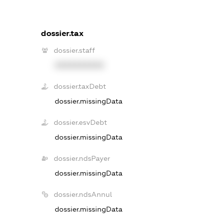
dossier.tax
dossier.staff
XXXXXXXXXX
dossier.taxDebt
dossier.missingData
dossier.esvDebt
dossier.missingData
dossier.ndsPayer
dossier.missingData
dossier.ndsAnnul
dossier.missingData