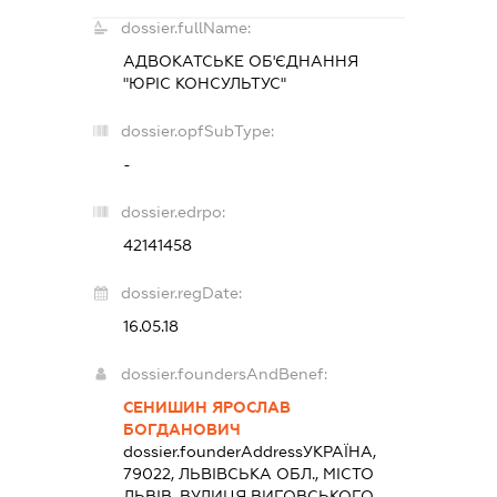
dossier.fullName:
АДВОКАТСЬКЕ ОБ'ЄДНАННЯ
"ЮРІС КОНСУЛЬТУС"
dossier.opfSubType:
-
dossier.edrpo:
42141458
dossier.regDate:
16.05.18
dossier.foundersAndBenef:
СЕНИШИН ЯРОСЛАВ
БОГДАНОВИЧ
dossier.founderAddress
УКРАЇНА,
79022, ЛЬВІВСЬКА ОБЛ., МІСТО
ЛЬВІВ, ВУЛИЦЯ ВИГОВСЬКОГО,