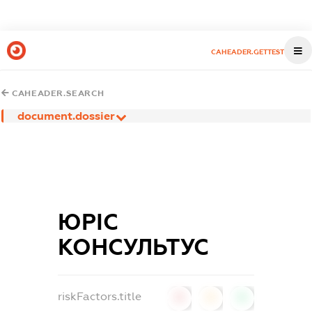
CAHEADER.GETTEST
CAHEADER.SEARCH
document.dossier
ЮРІС
КОНСУЛЬТУС
riskFactors.title
0
0
0