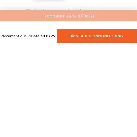
dossier.commercial_info.website
freemium.actualData
XXXXXXXXXX
dossier.commercial_info.activity
document.dueToDate
30.07.25
SEARCH.ONMONITORING
XXXXXXXXXX
freemium.exampleText_1
freemium.exampleText_2
freemium.anonymousPerSearch2
FREEMIUM.DETAILS
FREEMIUM.REGISTER