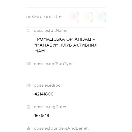
riskFactors.title
0
0
0
dossier.fullName:
ГРОМАДСЬКА ОРГАНІЗАЦІЯ
"МАМАБУМ. КЛУБ АКТИВНИХ
МАМ"
dossier.opfSubType:
-
dossier.edrpo:
42141800
dossier.regDate:
16.05.18
dossier.foundersAndBenef: