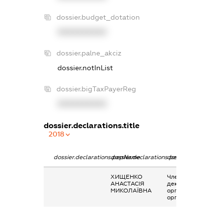
dossier.budget_dotation
XXXXXXXXXX
dossier.palne_akciz
dossier.notInList
dossier.bigTaxPayerReg
XXXXXXXXXX
dossier.declarations.title
2018
dossier.declarations.pepName
dossier.declarations.personName
dossier.declaratio
ХИЩЕНКО
Членство суб’єкта
АНАСТАСІЯ
декларування в
МИКОЛАЇВНА
організаціях та їх
органах