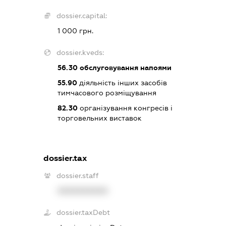
dossier.capital:
1 000 грн.
dossier.kveds:
56.30
обслуговування напоями
55.90
діяльність інших засобів
тимчасового розміщування
82.30
організування конгресів і
торговельних виставок
dossier.tax
dossier.staff
XXXXXXXXXX
dossier.taxDebt