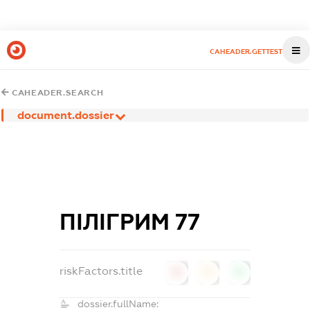
CAHEADER.GETTEST
CAHEADER.SEARCH
document.dossier
ПІЛІГРИМ 77
riskFactors.title
0
0
0
dossier.fullName: