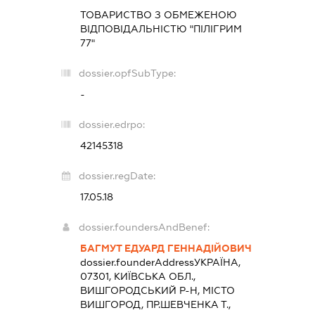
ТОВАРИСТВО З ОБМЕЖЕНОЮ
ВІДПОВІДАЛЬНІСТЮ "ПІЛІГРИМ
77"
dossier.opfSubType:
-
dossier.edrpo:
42145318
dossier.regDate:
17.05.18
dossier.foundersAndBenef:
БАГМУТ ЕДУАРД ГЕННАДІЙОВИЧ
dossier.founderAddress
УКРАЇНА,
07301, КИЇВСЬКА ОБЛ.,
ВИШГОРОДСЬКИЙ Р-Н, МІСТО
ВИШГОРОД, ПР.ШЕВЧЕНКА Т.,