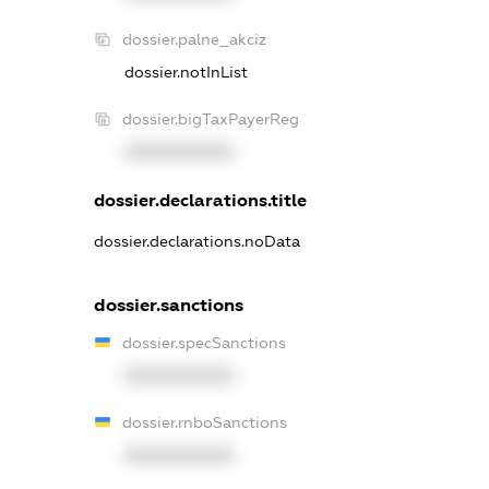
dossier.palne_akciz
dossier.notInList
dossier.bigTaxPayerReg
XXXXXXXXXX
dossier.declarations.title
dossier.declarations.noData
dossier.sanctions
dossier.specSanctions
XXXXXXXXXX
dossier.rnboSanctions
XXXXXXXXXX