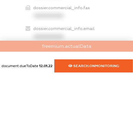
dossier.commercial_info.fax
XXXXXXXXXX
dossier.commercial_info.email
XXXXXXXXXX
freemium.actualData
dossier.commercial_info.website
XXXXXXXXXX
document.dueToDate
12.01.22
SEARCH.ONMONITORING
dossier.commercial_info.activity
XXXXXXXXXX
freemium.exampleText_1
freemium.exampleText_2
freemium.anonymousPerSearch2
FREEMIUM.DETAILS