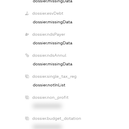
dossier.missingData
dossier.esvDebt
dossier.missingData
dossier.ndsPayer
dossier.missingData
dossier.ndsAnnul
dossier.missingData
dossier.single_tax_reg
dossier.notInList
dossier.non_profit
XXXXXXXXXX
dossier.budget_dotation
XXXXXXXXXX