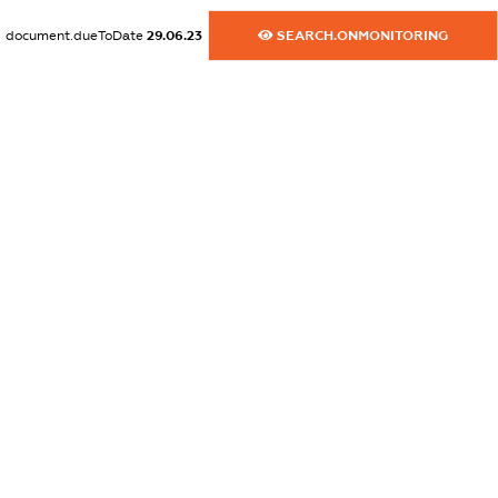
dossier.commercial_info.activity
document.dueToDate
29.06.23
SEARCH.ONMONITORING
XXXXXXXXXX
freemium.exampleText_1
freemium.exampleText_2
freemium.anonymousPerSearch2
FREEMIUM.DETAILS
FREEMIUM.REGISTER