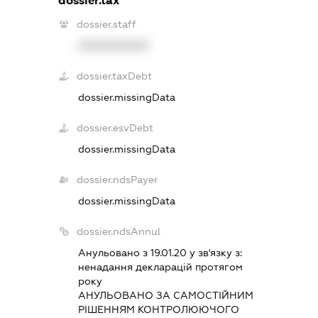
dossier.tax
dossier.staff
XXXXXXXXXX
dossier.taxDebt
dossier.missingData
dossier.esvDebt
dossier.missingData
dossier.ndsPayer
dossier.missingData
dossier.ndsAnnul
Анульовано з 19.01.20 у зв'язку з:
ненадання декларацiй протягом
року
АНУЛЬОВАНО ЗА САМОСТIЙНИМ
РIШЕННЯМ КОНТРОЛЮЮЧОГО