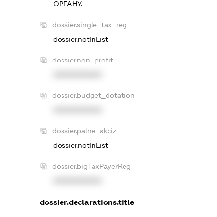
ОРГАНУ.
dossier.single_tax_reg
dossier.notInList
dossier.non_profit
XXXXXXXXXX
dossier.budget_dotation
XXXXXXXXXX
dossier.palne_akciz
dossier.notInList
dossier.bigTaxPayerReg
XXXXXXXXXX
dossier.declarations.title