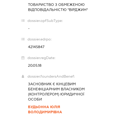
ТОВАРИСТВО З ОБМЕЖЕНОЮ
ВІДПОВІДАЛЬНІСТЮ "ВІРДЖИН"
dossier.opfSubType:
-
dossier.edrpo:
42145847
dossier.regDate:
20.05.18
dossier.foundersAndBenef:
ЗАСНОВНИК Є КІНЦЕВИМ
БЕНЕФІЦІАРНИМ ВЛАСНИКОМ
(КОНТРОЛЕРОМ) ЮРИДИЧНОЇ
ОСОБИ
БУДЬОННА ЮЛІЯ
ВОЛОДИМИРІВНА