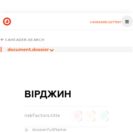
CAHEADER.GETTEST
CAHEADER.SEARCH
document.dossier
ВІРДЖИН
riskFactors.title
0
0
0
dossier.fullName: