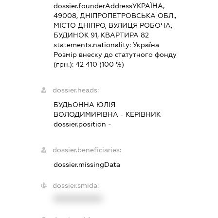
dossier.founderAddress
УКРАЇНА,
49008, ДНІПРОПЕТРОВСЬКА ОБЛ.,
МІСТО ДНІПРО, ВУЛИЦЯ РОБОЧА,
БУДИНОК 91, КВАРТИРА 82
statements.nationality:
Україна
Розмір внеску до статутного фонду
(грн.):
42 410
(100 %)
dossier.heads:
БУДЬОННА ЮЛІЯ
ВОЛОДИМИРІВНА
-
КЕРІВНИК
dossier.position -
dossier.beneficiaries:
dossier.missingData
dossier.smida:
XXXXXXXXXX