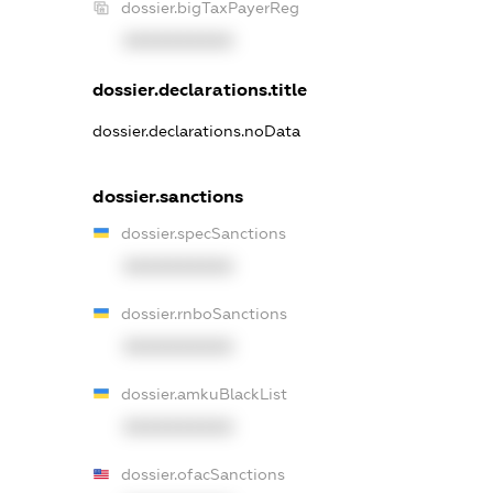
dossier.bigTaxPayerReg
XXXXXXXXXX
dossier.declarations.title
dossier.declarations.noData
dossier.sanctions
dossier.specSanctions
XXXXXXXXXX
dossier.rnboSanctions
XXXXXXXXXX
dossier.amkuBlackList
XXXXXXXXXX
dossier.ofacSanctions