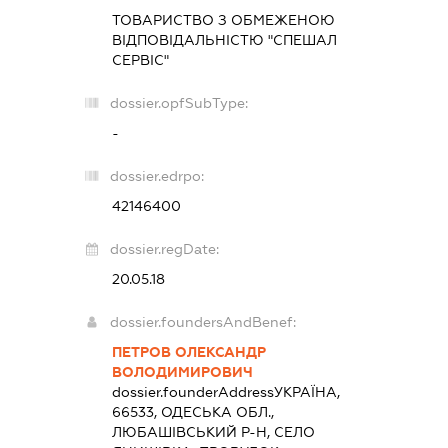
ТОВАРИСТВО З ОБМЕЖЕНОЮ
ВІДПОВІДАЛЬНІСТЮ "СПЕШАЛ
СЕРВІС"
dossier.opfSubType:
-
dossier.edrpo:
42146400
dossier.regDate:
20.05.18
dossier.foundersAndBenef:
ПЕТРОВ ОЛЕКСАНДР
ВОЛОДИМИРОВИЧ
dossier.founderAddress
УКРАЇНА,
66533, ОДЕСЬКА ОБЛ.,
ЛЮБАШІВСЬКИЙ Р-Н, СЕЛО