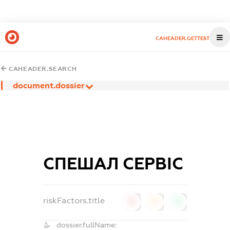
CAHEADER.GETTEST
CAHEADER.SEARCH
document.dossier
СПЕШАЛ СЕРВІС
riskFactors.title
0
0
0
dossier.fullName: