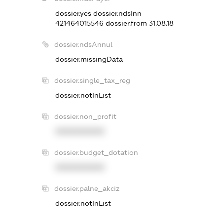
dossier.yes
dossier.ndsInn
421464015546
dossier.from 31.08.18
dossier.ndsAnnul
dossier.missingData
dossier.single_tax_reg
dossier.notInList
dossier.non_profit
XXXXXXXXXX
dossier.budget_dotation
XXXXXXXXXX
dossier.palne_akciz
dossier.notInList