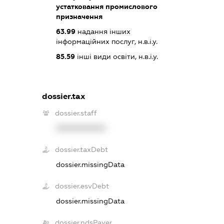
устатковання промислового
призначення
63.99
надання інших
інформаційних послуг, н.в.і.у.
85.59
інші види освіти, н.в.і.у.
dossier.tax
dossier.staff
XXXXXXXXXX
dossier.taxDebt
dossier.missingData
dossier.esvDebt
dossier.missingData
dossier.ndsPayer