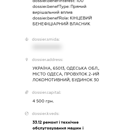
dossier.benefInterest:
100
dossier.benefType:
Прямий
вирішальний вплив
dossier.benefRole:
КІНЦЕВИЙ
БЕНЕФІЦІАРНИЙ ВЛАСНИК
dossier.smida:
XXXXXXXXXX
dossier.address:
УКРАЇНА, 65013, ОДЕСЬКА ОБЛ.,
МІСТО ОДЕСА, ПРОВУЛОК 2-ИЙ
ЛОКОМОТИВНИЙ, БУДИНОК 30
dossier.capital:
4 500 грн.
dossier.kveds:
33.12
ремонт і технічне
обслуговування машин і