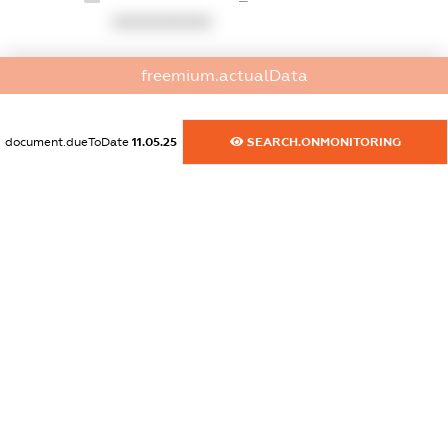
XXXXXXXXXX
dossier.commercial_info.website
freemium.actualData
XXXXXXXXXX
dossier.commercial_info.activity
document.dueToDate
11.05.25
SEARCH.ONMONITORING
XXXXXXXXXX
freemium.exampleText_1
freemium.exampleText_2
freemium.anonymousPerSearch2
FREEMIUM.DETAILS
FREEMIUM.REGISTER