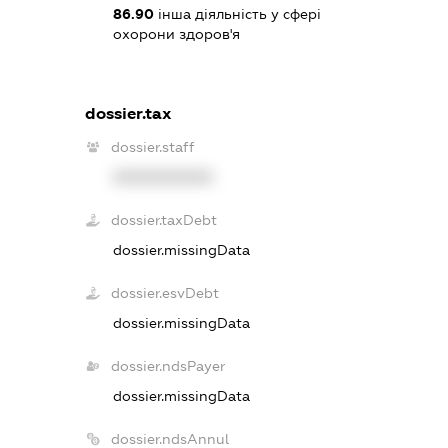
86.90
інша діяльність у сфері
охорони здоров'я
dossier.tax
dossier.staff
XXXXXXXXXX
dossier.taxDebt
dossier.missingData
dossier.esvDebt
dossier.missingData
dossier.ndsPayer
dossier.missingData
dossier.ndsAnnul