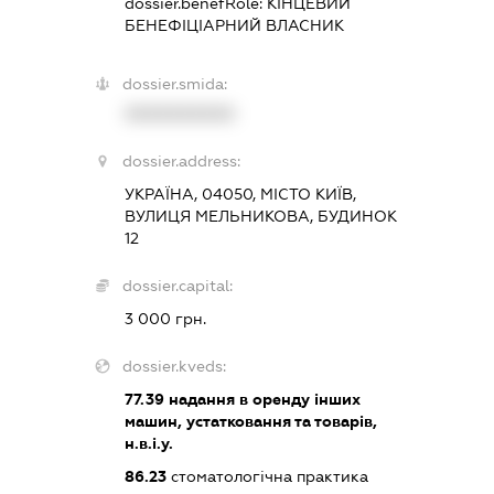
dossier.benefRole:
КІНЦЕВИЙ
БЕНЕФІЦІАРНИЙ ВЛАСНИК
dossier.smida:
XXXXXXXXXX
dossier.address:
УКРАЇНА, 04050, МІСТО КИЇВ,
ВУЛИЦЯ МЕЛЬНИКОВА, БУДИНОК
12
dossier.capital:
3 000 грн.
dossier.kveds:
77.39
надання в оренду інших
машин, устатковання та товарів,
н.в.і.у.
86.23
стоматологічна практика