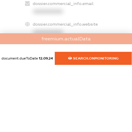
dossier.commercial_info.email
XXXXXXXXXX
dossier.commercial_info.website
XXXXXXXXXX
freemium.actualData
dossier.commercial_info.activity
XXXXXXXXXX
document.dueToDate
12.09.24
SEARCH.ONMONITORING
freemium.exampleText_1
freemium.exampleText_2
freemium.anonymousPerSearch2
FREEMIUM.DETAILS
FREEMIUM.REGISTER