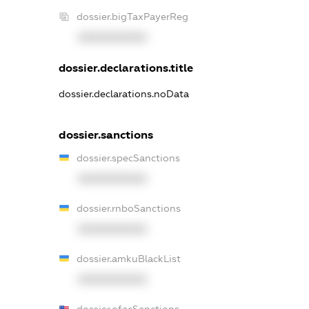
dossier.bigTaxPayerReg
XXXXXXXXXX
dossier.declarations.title
dossier.declarations.noData
dossier.sanctions
dossier.specSanctions
XXXXXXXXXX
dossier.rnboSanctions
XXXXXXXXXX
dossier.amkuBlackList
XXXXXXXXXX