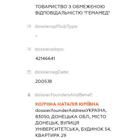
ТОВАРИСТВО З ОБМЕЖЕНОЮ
ВІДПОВІДАЛЬНІСТЮ "ГЕМАМЕД"
dossier.opfSubType:
-
dossier.edrpo:
42146641
dossier.regDate:
20.05.18
dossier.foundersAndBenef:
КОЛЧІНА НАТАЛІЯ ЮРІЇВНА
dossier.founderAddress
УКРАЇНА,
83050, ДОНЕЦЬКА ОБЛ., МІСТО
ДОНЕЦЬК, ВУЛИЦЯ
УНІВЕРСИТЕТСЬКА, БУДИНОК 54,
КВАРТИРА 29