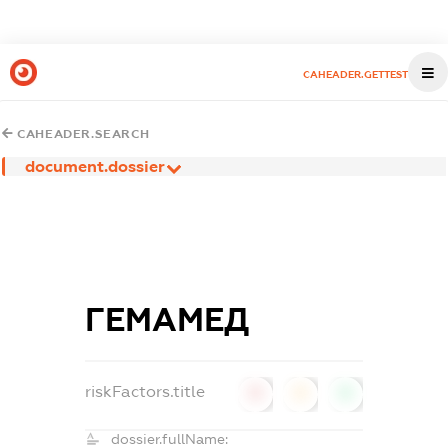
CAHEADER.GETTEST
CAHEADER.SEARCH
document.dossier
ГЕМАМЕД
riskFactors.title
0
0
0
dossier.fullName: