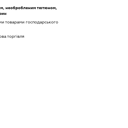
ом, необробленим тютюном,
рин
ми товарами господарського
ова торгівля