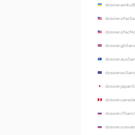
dossier.amkuB
dossier.ofacS
dossier.ofacN
dossier.gbSan
dossier.ausSa
dossier.euSan
dossier.japan
dossier.canad
dossier.rfSanc
dossier.russia