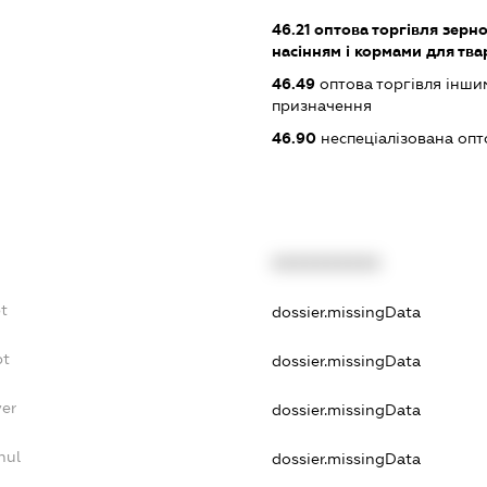
46.21
оптова торгівля зерн
насінням і кормами для тва
46.49
оптова торгівля інши
призначення
46.90
неспеціалізована опт
XXXXXXXXXX
t
dossier.missingData
bt
dossier.missingData
yer
dossier.missingData
nul
dossier.missingData