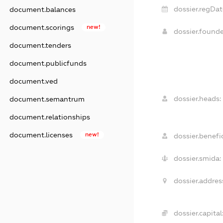
dossier.regDat
document.balances
document.scorings
new!
dossier.found
document.tenders
document.publicfunds
document.ved
dossier.heads:
document.semantrum
document.relationships
document.licenses
new!
dossier.benefic
dossier.smida:
dossier.addres
dossier.capital