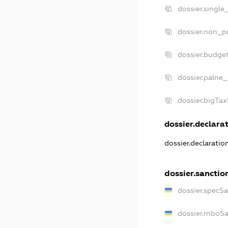
dossier.single
dossier.non_pr
dossier.budge
dossier.palne_
dossier.bigTa
dossier.declarat
dossier.declarati
dossier.sanctio
dossier.specS
dossier.rnboS