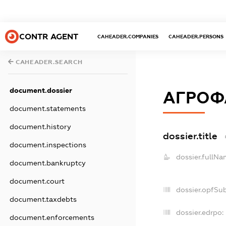
CONTR AGENT
CAHEADER.COMPANIES
CAHEADER.PERSONS
CAHEADER.SEARCH
document.dossier
АГРОФ
document.statements
document.history
dossier.title
document.inspections
dossier.fullNa
document.bankruptcy
document.court
dossier.opfSu
document.taxdebts
dossier.edrpo:
document.enforcements