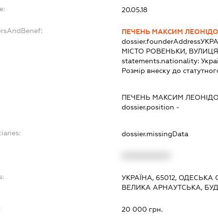
e:
20.05.18
ersAndBenef:
ПЕЧЕНЬ МАКСИМ ЛЕОНІД
dossier.founderAddress
УКРА
МІСТО РОВЕНЬКИ, ВУЛИЦЯ
statements.nationality:
Укра
Розмір внеску до статутног
ПЕЧЕНЬ МАКСИМ ЛЕОНІД
dossier.position -
iaries:
dossier.missingData
XXXXXXXXXX
s:
УКРАЇНА, 65012, ОДЕСЬКА 
ВЕЛИКА АРНАУТСЬКА, БУДИ
:
20 000 грн.