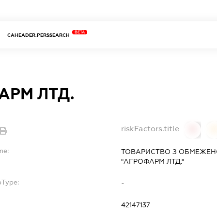
BETA
CAHEADER.PERSSEARCH
АРМ ЛТД.
riskFactors.title
0
0
me:
ТОВАРИСТВО З ОБМЕЖЕН
"АГРОФАРМ ЛТД."
bType:
-
42147137