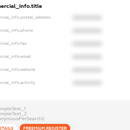
rcial_info.title
rcial_info.postal_address
XXXXXXXXXX
rcial_info.phone
XXXXXXXXXX
cial_info.fax
XXXXXXXXXX
rcial_info.email
XXXXXXXXXX
rcial_info.website
XXXXXXXXXX
cial_info.activity
XXXXXXXXXX
ampleText_1
ampleText_2
onymousPerSearch2
ETAILS
FREEMIUM.REGISTER