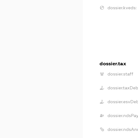
dossier.kveds:
dossier.tax
dossier.staff
dossier.taxDeb
dossier.esvDe
dossier.ndsPa
dossier.ndsAn