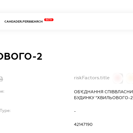
BETA
CAHEADER.PERSSEARCH
ОВОГО-2
riskFactors.title
0
0
me:
ОБ'ЄДНАННЯ СПІВВЛАСНИ
БУДИНКУ "ХВИЛЬОВОГО-2
Type:
-
42147190