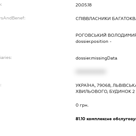
:
20.05.18
ersAndBenef:
СПІВВЛАСНИКИ БАГАТОК
РОГОВСЬКИЙ ВОЛОДИМИ
dossier.position -
aries:
dossier.missingData
XXXXXXXXXX
:
УКРАЇНА, 79068, ЛЬВІВСЬК
ХВИЛЬОВОГО, БУДИНОК 2
0 грн.
81.10
комплексне обслуговув