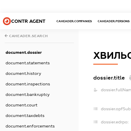
CONTR AGENT
CAHEADER.COMPANIES
CAHEADER.PERSONS
CAHEADER.SEARCH
document.dossier
ХВИЛЬ
document.statements
document.history
dossier.title
document.inspections
dossier.fullNa
document.bankruptcy
document.court
dossier.opfSub
document.taxdebts
dossier.edrpo:
document.enforcements