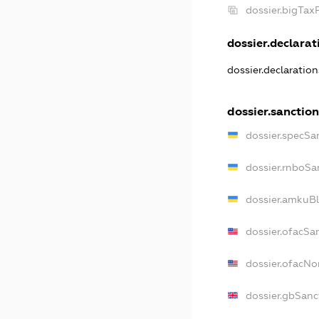
dossier.bigTa
dossier.declarati
dossier.declaratio
dossier.sanctio
dossier.specSa
dossier.rnboSa
dossier.amkuBl
dossier.ofacSa
dossier.ofacN
dossier.gbSanc