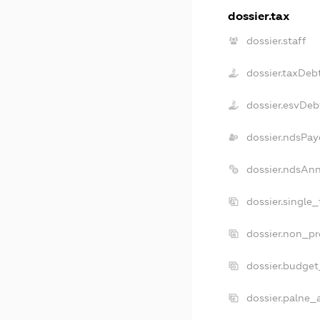
dossier.tax
dossier.staff
dossier.taxDeb
dossier.esvDeb
dossier.ndsPay
dossier.ndsAn
dossier.single
dossier.non_pr
dossier.budge
dossier.palne_