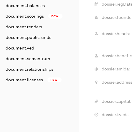
dossier.regDate
document.balances
document.scorings
new!
dossier.found
document.tenders
dossier.heads:
document.publicfunds
document.ved
dossier.benefici
document.semantrum
dossier.smida:
document.relationships
document.licenses
new!
dossier.address
dossier.capital:
dossier.kveds: