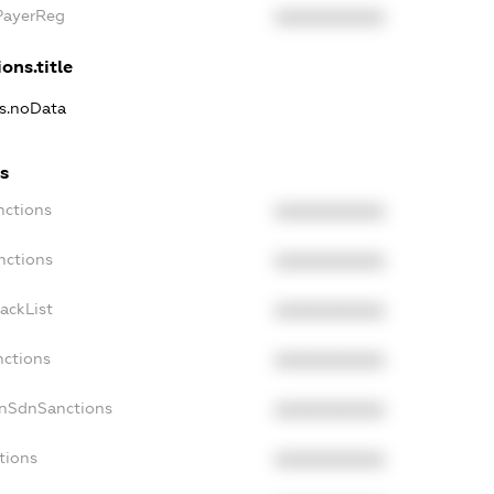
xPayerReg
XXXXXXXXXX
ons.title
ns.noData
ns
nctions
XXXXXXXXXX
nctions
XXXXXXXXXX
ackList
XXXXXXXXXX
nctions
XXXXXXXXXX
onSdnSanctions
XXXXXXXXXX
tions
XXXXXXXXXX