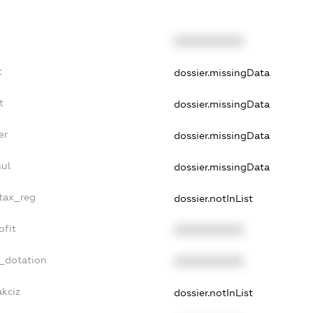
XXXXXXXXXX
t
dossier.missingData
t
dossier.missingData
er
dossier.missingData
nul
dossier.missingData
_tax_reg
dossier.notInList
ofit
XXXXXXXXXX
t_dotation
XXXXXXXXXX
akciz
dossier.notInList