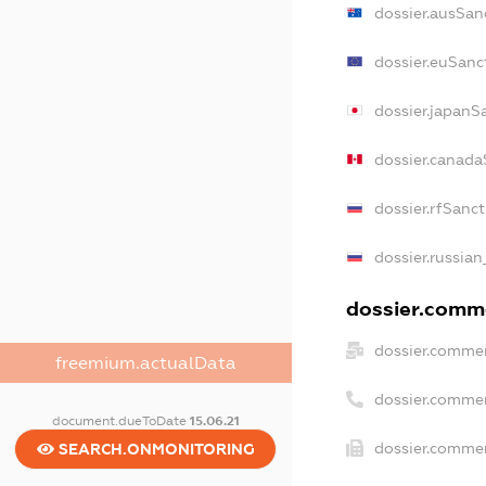
dossier.ausSan
dossier.euSanc
dossier.japanS
dossier.canada
dossier.rfSanc
dossier.russian
dossier.comme
dossier.commer
freemium.actualData
dossier.comme
document.dueToDate
15.06.21
dossier.commer
SEARCH.ONMONITORING