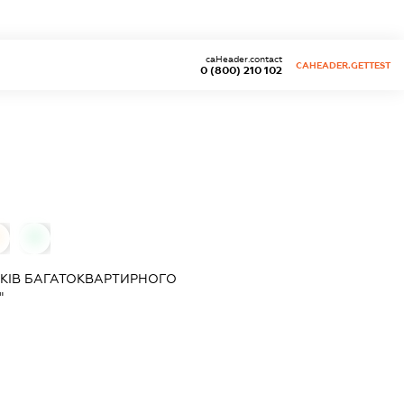
caHeader.contact
CAHEADER.GETTEST
0 (800) 210 102
0
КІВ БАГАТОКВАРТИРНОГО
"