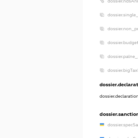
dossier.ndsAn
dossier.single
dossier.non_pr
dossier.budge
dossier.palne_
dossier.bigTa
dossier.declarat
dossier.declarati
dossier.sanctio
dossier.specS