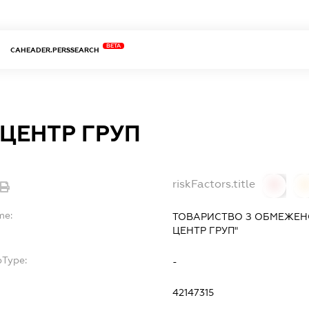
BETA
CAHEADER.PERSSEARCH
ЦЕНТР ГРУП
riskFactors.title
0
0
me:
ТОВАРИСТВО З ОБМЕЖЕН
ЦЕНТР ГРУП"
bType:
-
42147315