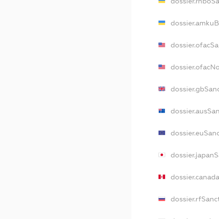
dossier.rnboS
dossier.amkuB
dossier.ofacS
dossier.ofac
dossier.gbSan
dossier.ausSa
dossier.euSan
dossier.japan
dossier.canad
dossier.rfSanc