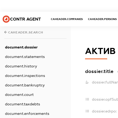
CONTR AGENT
CAHEADER.COMPANIES
CAHEADER.PERSONS
CAHEADER.SEARCH
document.dossier
АКТИВ 
document.statements
document.history
dossier.title
document.inspections
dossier.fullNa
document.bankruptcy
document.court
dossier.opfSu
document.taxdebts
dossier.edrpo:
document.enforcements