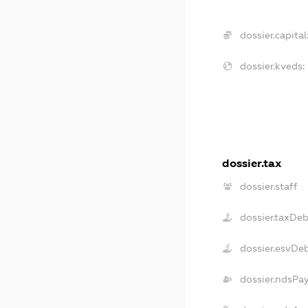
dossier.capital
dossier.kveds:
dossier.tax
dossier.staff
dossier.taxDe
dossier.esvDe
dossier.ndsPa