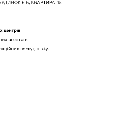
БУДИНОК 6 Б, КВАРТИРА 45
х центрів
них агентств
ійних послуг, н.в.і.у.