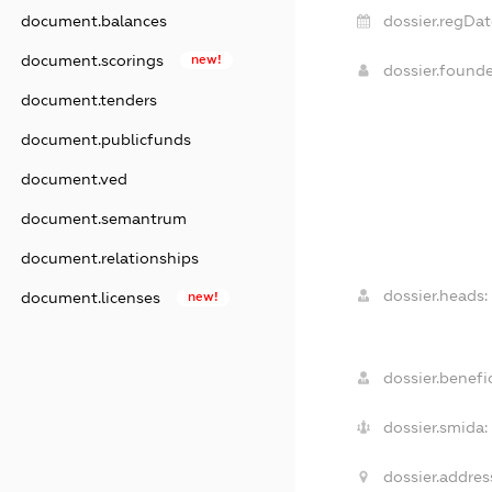
dossier.regDat
document.balances
document.scorings
new!
dossier.found
document.tenders
document.publicfunds
document.ved
document.semantrum
document.relationships
dossier.heads:
document.licenses
new!
dossier.benefic
dossier.smida:
dossier.addres