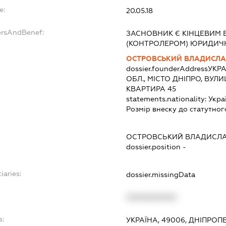
e:
20.05.18
ersAndBenef:
ЗАСНОВНИК Є КІНЦЕВИМ 
(КОНТРОЛЕРОМ) ЮРИДИЧ
ОСТРОВСЬКИЙ ВЛАДИСЛА
dossier.founderAddress
УКРА
ОБЛ., МІСТО ДНІПРО, ВУЛ
КВАРТИРА 45
statements.nationality:
Укра
Розмір внеску до статутног
ОСТРОВСЬКИЙ ВЛАДИСЛ
dossier.position -
iaries:
dossier.missingData
XXXXXXXXXX
s:
УКРАЇНА, 49006, ДНІПРОП