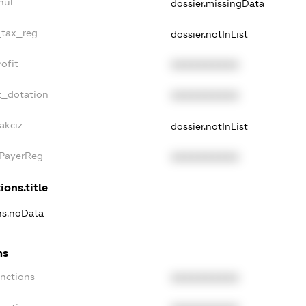
nul
dossier.missingData
_tax_reg
dossier.notInList
ofit
XXXXXXXXXX
t_dotation
XXXXXXXXXX
akciz
dossier.notInList
xPayerReg
XXXXXXXXXX
ions.title
ons.noData
ns
anctions
XXXXXXXXXX