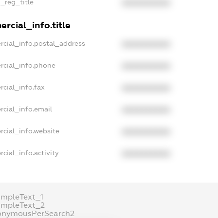
n_reg_title
XXXXXXXXXX
rcial_info.title
rcial_info.postal_address
XXXXXXXXXX
rcial_info.phone
XXXXXXXXXX
rcial_info.fax
XXXXXXXXXX
rcial_info.email
XXXXXXXXXX
rcial_info.website
XXXXXXXXXX
cial_info.activity
XXXXXXXXXX
ampleText_1
ampleText_2
onymousPerSearch2