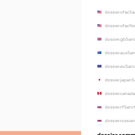
dossier.ofacSa
dossier.ofacN
dossier.gbSan
dossier.ausSa
dossier.euSan
dossier.japanS
dossier.canad
dossier.rfSanc
dossier.russia