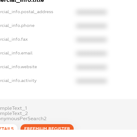
rcial_info.title
rcial_info.postal_address
XXXXXXXXXX
rcial_info.phone
XXXXXXXXXX
cial_info.fax
XXXXXXXXXX
cial_info.email
XXXXXXXXXX
cial_info.website
XXXXXXXXXX
cial_info.activity
XXXXXXXXXX
mpleText_1
ampleText_2
onymousPerSearch2
ETAILS
FREEMIUM.REGISTER