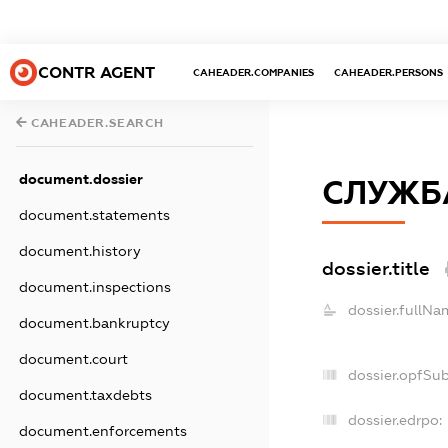
CONTR AGENT
CAHEADER.COMPANIES
CAHEADER.PERSONS
CAHEADER.SEARCH
document.dossier
СЛУЖБ
document.statements
document.history
dossier.title
document.inspections
dossier.fullNa
document.bankruptcy
document.court
dossier.opfSu
document.taxdebts
dossier.edrpo:
document.enforcements