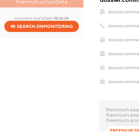
dossier.comme
freemium.actualData
dossier.comme
document.dueToDate
18.05.24
dossier.comme
SEARCH.ONMONITORING
dossier.commer
dossier.commer
dossier.commer
dossier.commer
freemium.exa
freemium.ex
freemium.an
FREEMIUM.D