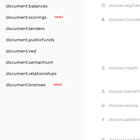
dossier.regDat
document.balances
document.scorings
new!
dossier.found
document.tenders
document.publicfunds
document.ved
document.semantrum
dossier.heads:
document.relationships
document.licenses
new!
dossier.benefic
dossier.smida:
dossier.addres
dossier.capital