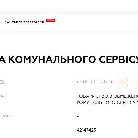
BETA
CAHEADER.PERSSEARCH
А КОМУНАЛЬНОГО СЕРВІСУ
riskFactors.title
0
0
me:
ТОВАРИСТВО З ОБМЕЖЕН
КОМУНАЛЬНОГО СЕРВІСУ 
bType:
-
42147425