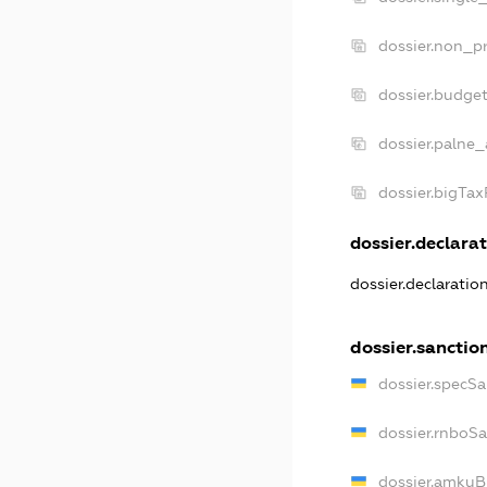
dossier.non_pr
dossier.budge
dossier.palne_
dossier.bigTa
dossier.declarat
dossier.declarati
dossier.sanctio
dossier.specS
dossier.rnboS
dossier.amkuB