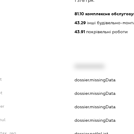
1 378 грн.
81.10
комплексне обслуговув
43.29
інші будівельно-монт
43.91
покрівельні роботи
XXXXXXXXXX
t
dossier.missingData
bt
dossier.missingData
er
dossier.missingData
nul
dossier.missingData
_tax_reg
dossier.notInList