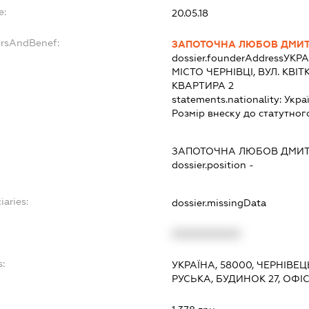
e:
20.05.18
ersAndBenef:
ЗАПОТОЧНА ЛЮБОВ ДМИТ
dossier.founderAddress
УКРА
МІСТО ЧЕРНІВЦІ, ВУЛ. КВ
КВАРТИРА 2
statements.nationality:
Укра
Розмір внеску до статутног
ЗАПОТОЧНА ЛЮБОВ ДМИТ
dossier.position -
iaries:
dossier.missingData
XXXXXXXXXX
s:
УКРАЇНА, 58000, ЧЕРНІВЕЦ
РУСЬКА, БУДИНОК 27, ОФІС
: