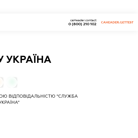
caHeader.contact
CAHEADER.GETTEST
0 (800) 210 102
 УКРАЇНА
0
ОЮ ВІДПОВІДАЛЬНІСТЮ "СЛУЖБА
УКРАЇНА"