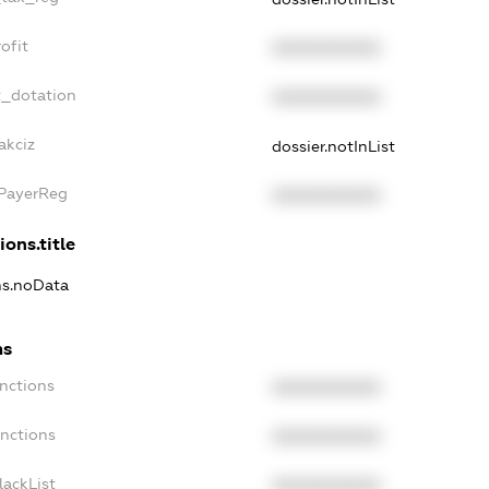
ofit
XXXXXXXXXX
t_dotation
XXXXXXXXXX
akciz
dossier.notInList
xPayerReg
XXXXXXXXXX
ions.title
ons.noData
ns
anctions
XXXXXXXXXX
anctions
XXXXXXXXXX
lackList
XXXXXXXXXX