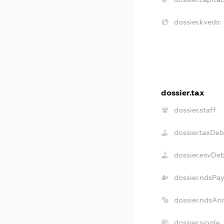
dossier.kveds:
dossier.tax
dossier.staff
dossier.taxDeb
dossier.esvDe
dossier.ndsPay
dossier.ndsAn
dossier.single