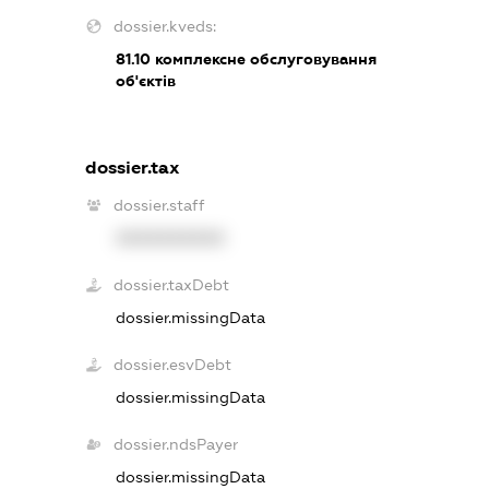
dossier.kveds:
81.10
комплексне обслуговування
об'єктів
dossier.tax
dossier.staff
XXXXXXXXXX
dossier.taxDebt
dossier.missingData
dossier.esvDebt
dossier.missingData
dossier.ndsPayer
dossier.missingData