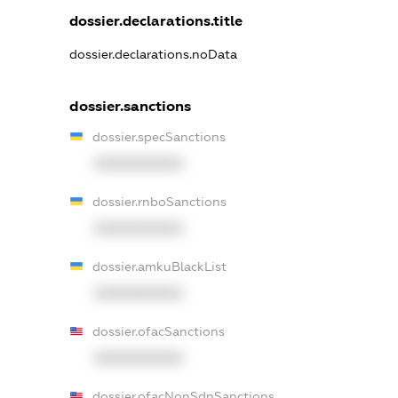
dossier.declarations.title
dossier.declarations.noData
dossier.sanctions
dossier.specSanctions
XXXXXXXXXX
dossier.rnboSanctions
XXXXXXXXXX
dossier.amkuBlackList
XXXXXXXXXX
dossier.ofacSanctions
XXXXXXXXXX
dossier.ofacNonSdnSanctions