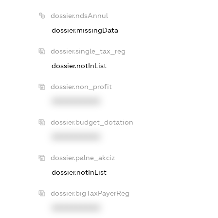
dossier.ndsAnnul
dossier.missingData
dossier.single_tax_reg
dossier.notInList
dossier.non_profit
XXXXXXXXXX
dossier.budget_dotation
XXXXXXXXXX
dossier.palne_akciz
dossier.notInList
dossier.bigTaxPayerReg
XXXXXXXXXX