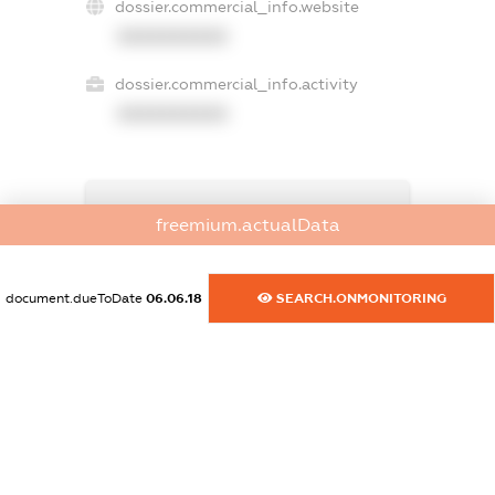
dossier.commercial_info.website
XXXXXXXXXX
dossier.commercial_info.activity
XXXXXXXXXX
freemium.exampleText_1
freemium.actualData
freemium.exampleText_2
freemium.anonymousPerSearch2
FREEMIUM.DETAILS
document.dueToDate
06.06.18
SEARCH.ONMONITORING
FREEMIUM.REGISTER