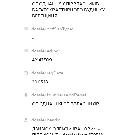
ОБ'ЄДНАННЯ СПІВВЛАСНИКІВ
БАГАТОКВАРТИРНОГО БУДИНКУ
ВЕРЕЩИЦЯ
dossier.opfSubType:
-
dossier.edrpo:
42147509
dossier.regDate:
20.05.18
dossier.foundersAndBenef:
ОБ’ЄДНАННЯ СПІВВЛАСНИКІВ
dossier.heads:
ДЗИЗЮК ОЛЕКСІЙ ІВАНОВИЧ
-