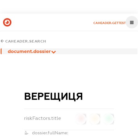
CAHEADER.GETTEST
CAHEADER.SEARCH
document.dossier
ВЕРЕЩИЦЯ
riskFactors.title
0
0
0
dossier.fullName: