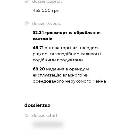
dossier.capital:
455 000 грн.
dossier.kveds:
52.24
транспортне оброблення
вантажів
46.71
оптова торгівля твердим,
рідким, газоподібним паливом і
подібними продуктами
68.20
надання в оренду й
експлуатацію власного чи
орендованого нерухомого майна
dossier.tax
dossier.staff
XXXXXXXXXX