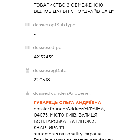
ТОВАРИСТВО З ОБМЕЖЕНОЮ
ВІДПОВІДАЛЬНІСТЮ "ДРАЙВ СХІД"
dossier.opfSubType:
-
dossier.edrpo:
42152435
dossier.regDate:
22.05.18
dossier.foundersAndBenef:
ГУБАРЕЦЬ ОЛЬГА АНДРІЇВНА
dossier.founderAddress
УКРАЇНА,
04073, МІСТО КИЇВ, ВУЛИЦЯ
БОНДАРСЬКА, БУДИНОК 3,
КВАРТИРА 111
statements.nationality:
Україна
Розмір внеску до статутного фонду