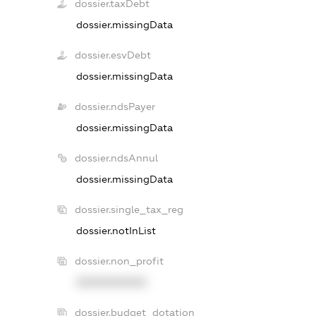
dossier.taxDebt
dossier.missingData
dossier.esvDebt
dossier.missingData
dossier.ndsPayer
dossier.missingData
dossier.ndsAnnul
dossier.missingData
dossier.single_tax_reg
dossier.notInList
dossier.non_profit
XXXXXXXXXX
dossier.budget_dotation