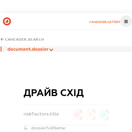
CAHEADER.GETTEST
CAHEADER.SEARCH
document.dossier
ДРАЙВ СХІД
riskFactors.title
0
0
0
dossier.fullName: