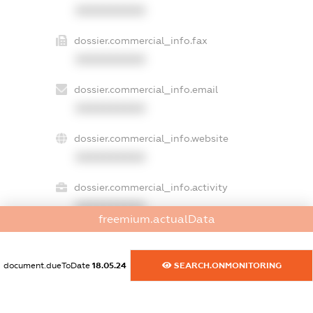
XXXXXXXXXX
dossier.commercial_info.fax
XXXXXXXXXX
dossier.commercial_info.email
XXXXXXXXXX
dossier.commercial_info.website
XXXXXXXXXX
dossier.commercial_info.activity
XXXXXXXXXX
freemium.actualData
document.dueToDate
18.05.24
SEARCH.ONMONITORING
freemium.exampleText_1
freemium.exampleText_2
freemium.anonymousPerSearch2