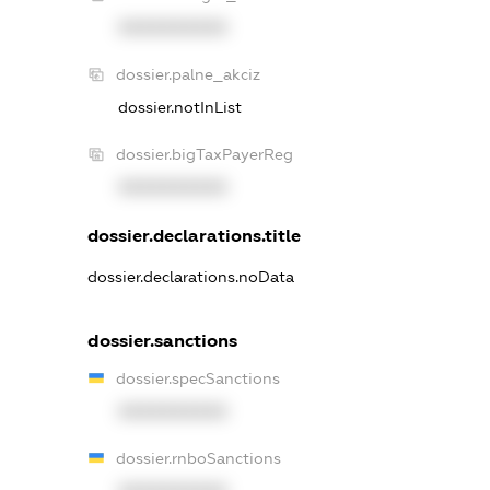
XXXXXXXXXX
dossier.palne_akciz
dossier.notInList
dossier.bigTaxPayerReg
XXXXXXXXXX
dossier.declarations.title
dossier.declarations.noData
dossier.sanctions
dossier.specSanctions
XXXXXXXXXX
dossier.rnboSanctions