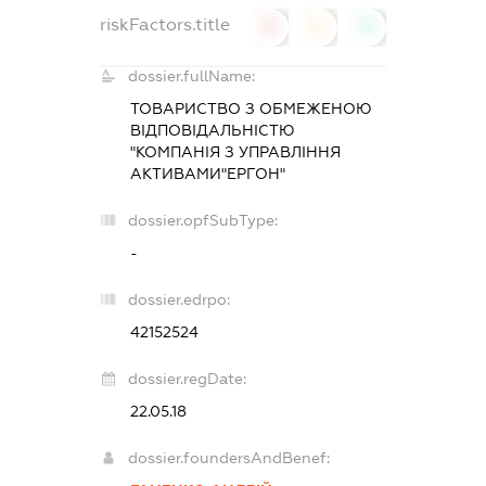
riskFactors.title
0
0
0
dossier.fullName:
ТОВАРИСТВО З ОБМЕЖЕНОЮ
ВІДПОВІДАЛЬНІСТЮ
"КОМПАНІЯ З УПРАВЛІННЯ
АКТИВАМИ"ЕРГОН"
dossier.opfSubType:
-
dossier.edrpo:
42152524
dossier.regDate:
22.05.18
dossier.foundersAndBenef: