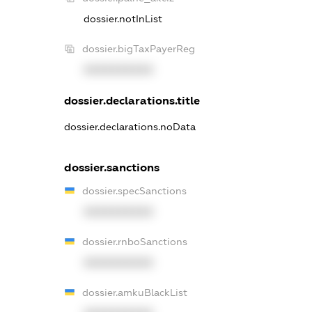
dossier.notInList
dossier.bigTaxPayerReg
XXXXXXXXXX
dossier.declarations.title
dossier.declarations.noData
dossier.sanctions
dossier.specSanctions
XXXXXXXXXX
dossier.rnboSanctions
XXXXXXXXXX
dossier.amkuBlackList