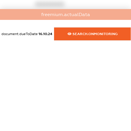
XXXXXXXXXX
freemium.actualData
dossier.commercial_info.email
XXXXXXXXXX
document.dueToDate
16.10.24
SEARCH.ONMONITORING
dossier.commercial_info.website
XXXXXXXXXX
dossier.commercial_info.activity
XXXXXXXXXX
freemium.exampleText_1
freemium.exampleText_2
freemium.anonymousPerSearch2
FREEMIUM.DETAILS
FREEMIUM.REGISTER