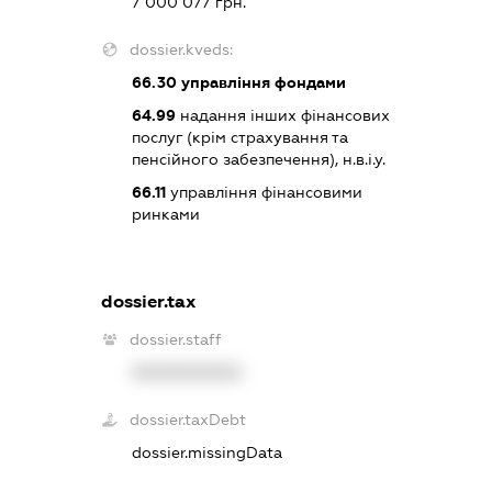
7 000 077 грн.
dossier.kveds:
66.30
управління фондами
64.99
надання інших фінансових
послуг (крім страхування та
пенсійного забезпечення), н.в.і.у.
66.11
управління фінансовими
ринками
dossier.tax
dossier.staff
XXXXXXXXXX
dossier.taxDebt
dossier.missingData