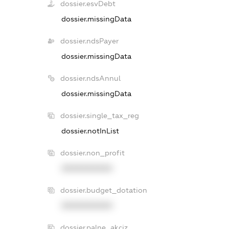
dossier.esvDebt
dossier.missingData
dossier.ndsPayer
dossier.missingData
dossier.ndsAnnul
dossier.missingData
dossier.single_tax_reg
dossier.notInList
dossier.non_profit
XXXXXXXXXX
dossier.budget_dotation
XXXXXXXXXX
dossier.palne_akciz