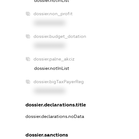
dossier.notInList
dossier.non_profit
XXXXXXXXXX
dossier.budget_dotation
XXXXXXXXXX
dossier.palne_akciz
dossier.notInList
dossier.bigTaxPayerReg
XXXXXXXXXX
dossier.declarations.title
dossier.declarations.noData
dossier.sanctions