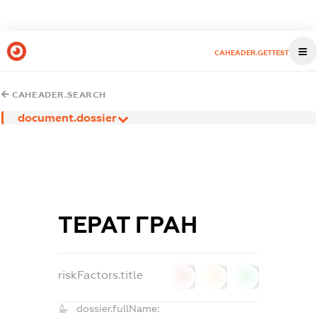
CAHEADER.GETTEST
CAHEADER.SEARCH
document.dossier
ТЕРАТ ГРАН
riskFactors.title
0
0
0
dossier.fullName: