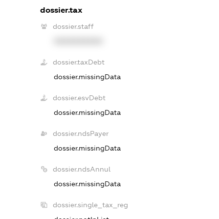
dossier.tax
dossier.staff
XXXXXXXXXX
dossier.taxDebt
dossier.missingData
dossier.esvDebt
dossier.missingData
dossier.ndsPayer
dossier.missingData
dossier.ndsAnnul
dossier.missingData
dossier.single_tax_reg