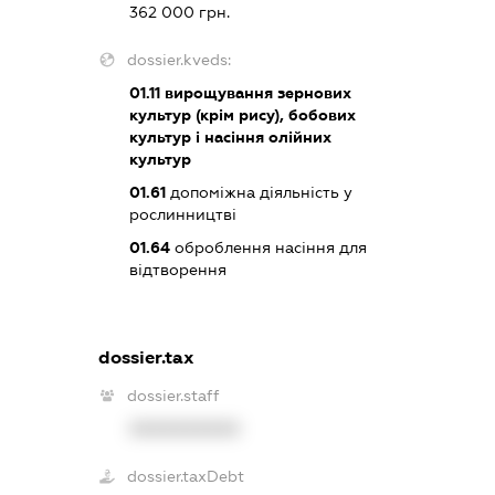
362 000 грн.
dossier.kveds:
01.11
вирощування зернових
культур (крім рису), бобових
культур і насіння олійних
культур
01.61
допоміжна діяльність у
рослинництві
01.64
оброблення насіння для
відтворення
dossier.tax
dossier.staff
XXXXXXXXXX
dossier.taxDebt