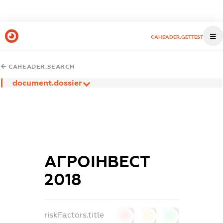
CAHEADER.GETTEST
CAHEADER.SEARCH
document.dossier
АГРОІНВЕСТ
2018
riskFactors.title
0
0
0