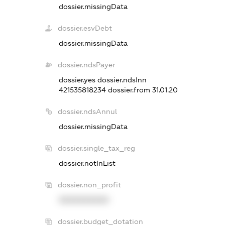
dossier.missingData
dossier.esvDebt
dossier.missingData
dossier.ndsPayer
dossier.yes
dossier.ndsInn
421535818234
dossier.from 31.01.20
dossier.ndsAnnul
dossier.missingData
dossier.single_tax_reg
dossier.notInList
dossier.non_profit
XXXXXXXXXX
dossier.budget_dotation