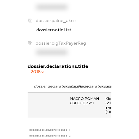
XXXXXXXXXX
dossier.palne_akciz
dossier.notInList
dossier.bigTaxPayerReg
XXXXXXXXXX
dossier.declarations.title
2018
dossier.declarations.pepName
dossier.declarations.personName
dossier.declaratio
МАСЛО РОМАН
Кінцевий
ЄВГЕНОВИЧ
бенефіціарний
власник
(контролер)
dossier.declarations.license_1
dossier.declarations.license_2