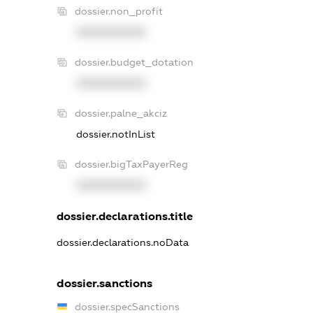
dossier.non_profit
XXXXXXXXXX
dossier.budget_dotation
XXXXXXXXXX
dossier.palne_akciz
dossier.notInList
dossier.bigTaxPayerReg
XXXXXXXXXX
dossier.declarations.title
dossier.declarations.noData
dossier.sanctions
dossier.specSanctions