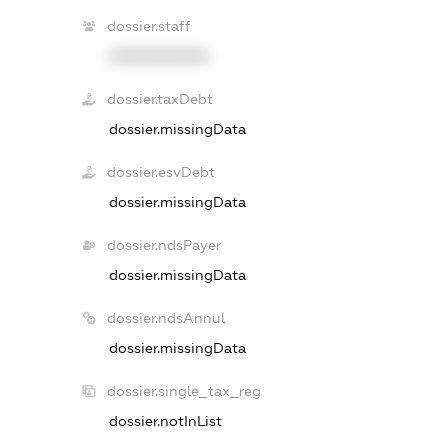
dossier.staff
XXXXXXXXXX
dossier.taxDebt
dossier.missingData
dossier.esvDebt
dossier.missingData
dossier.ndsPayer
dossier.missingData
dossier.ndsAnnul
dossier.missingData
dossier.single_tax_reg
dossier.notInList