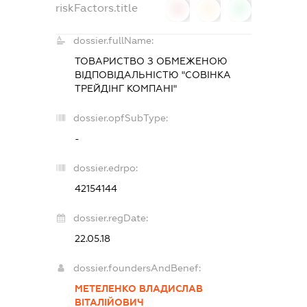
riskFactors.title
0
0
0
dossier.fullName:
ТОВАРИСТВО З ОБМЕЖЕНОЮ
ВІДПОВІДАЛЬНІСТЮ "СОВІНКА
ТРЕЙДІНГ КОМПАНІ"
dossier.opfSubType:
-
dossier.edrpo:
42154144
dossier.regDate:
22.05.18
dossier.foundersAndBenef:
МЕТЕЛЕНКО ВЛАДИСЛАВ
ВІТАЛІЙОВИЧ