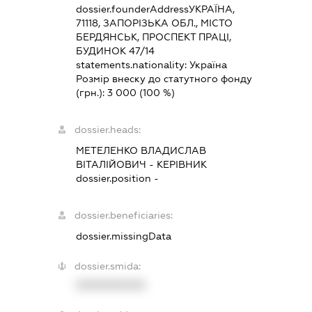
dossier.founderAddress
УКРАЇНА,
71118, ЗАПОРІЗЬКА ОБЛ., МІСТО
БЕРДЯНСЬК, ПРОСПЕКТ ПРАЦІ,
БУДИНОК 47/14
statements.nationality:
Україна
Розмір внеску до статутного фонду
(грн.):
3 000
(100 %)
dossier.heads:
МЕТЕЛЕНКО ВЛАДИСЛАВ
ВІТАЛІЙОВИЧ
-
КЕРІВНИК
dossier.position -
dossier.beneficiaries:
dossier.missingData
dossier.smida:
XXXXXXXXXX