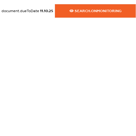
dossier.commercial_info.activity
document.dueToDate
11.10.25
SEARCH.ONMONITORING
XXXXXXXXXX
freemium.exampleText_1
freemium.exampleText_2
freemium.anonymousPerSearch2
FREEMIUM.DETAILS
FREEMIUM.REGISTER