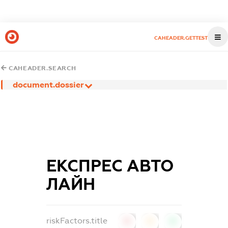
CAHEADER.GETTEST
CAHEADER.SEARCH
document.dossier
ЕКСПРЕС АВТО
ЛАЙН
riskFactors.title
0
0
0