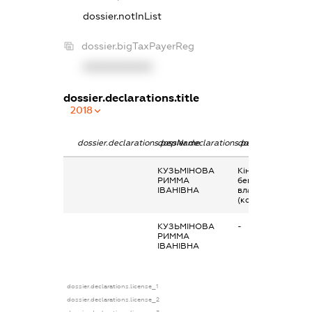
dossier.notInList
dossier.bigTaxPayerReg
XXXXXXXXXX
dossier.declarations.title
2018
dossier.declarations.pepName
dossier.declarations.personName
dossier.declaratio
КУЗЬМІНОВА
Кінцевий
РИММА
бенефіціарний
ІВАНІВНА
власник
(контролер)
КУЗЬМІНОВА
-
РИММА
ІВАНІВНА
dossier.declarations.license_1
dossier.declarations.license_2