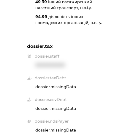
49.39
інший пасажирський
наземний транспорт, н.в.і.у.
94.99
діяльність інших
громадських організацій, н.в.і.у.
dossier.tax
dossier.staff
XXXXXXXXXX
dossier.taxDebt
dossier.missingData
dossier.esvDebt
dossier.missingData
dossier.ndsPayer
dossier.missingData