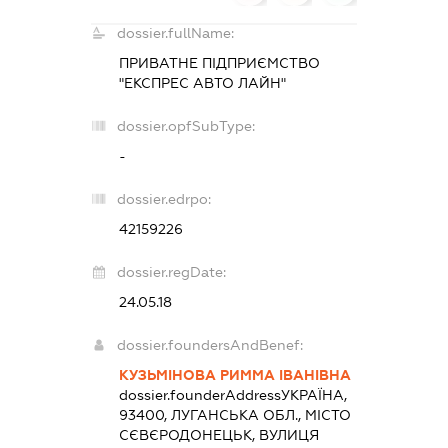
dossier.fullName:
ПРИВАТНЕ ПІДПРИЄМСТВО
"ЕКСПРЕС АВТО ЛАЙН"
dossier.opfSubType:
-
dossier.edrpo:
42159226
dossier.regDate:
24.05.18
dossier.foundersAndBenef:
КУЗЬМІНОВА РИММА ІВАНІВНА
dossier.founderAddress
УКРАЇНА,
93400, ЛУГАНСЬКА ОБЛ., МІСТО
СЄВЄРОДОНЕЦЬК, ВУЛИЦЯ