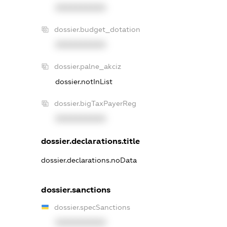
XXXXXXXXXX
dossier.budget_dotation
XXXXXXXXXX
dossier.palne_akciz
dossier.notInList
dossier.bigTaxPayerReg
XXXXXXXXXX
dossier.declarations.title
dossier.declarations.noData
dossier.sanctions
dossier.specSanctions
XXXXXXXXXX