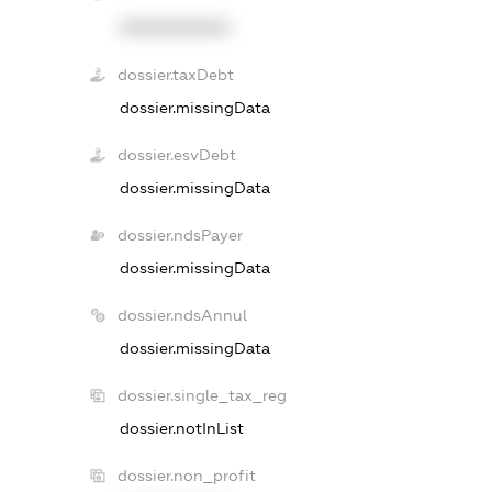
XXXXXXXXXX
dossier.taxDebt
dossier.missingData
dossier.esvDebt
dossier.missingData
dossier.ndsPayer
dossier.missingData
dossier.ndsAnnul
dossier.missingData
dossier.single_tax_reg
dossier.notInList
dossier.non_profit