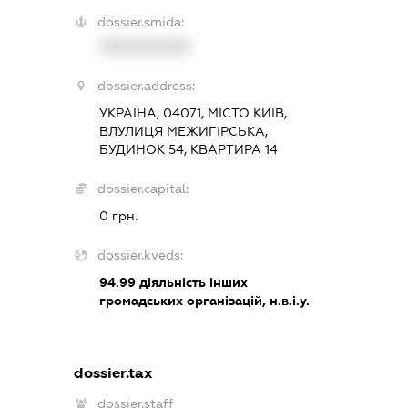
dossier.smida:
XXXXXXXXXX
dossier.address:
УКРАЇНА, 04071, МІСТО КИЇВ,
ВЛУЛИЦЯ МЕЖИГІРСЬКА,
БУДИНОК 54, КВАРТИРА 14
dossier.capital:
0 грн.
dossier.kveds:
94.99
діяльність інших
громадських організацій, н.в.і.у.
dossier.tax
dossier.staff