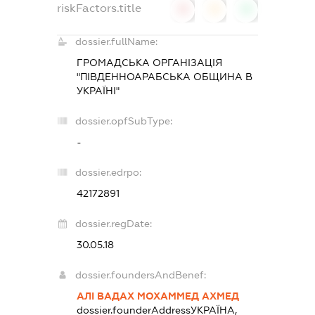
riskFactors.title
0
0
0
dossier.fullName:
ГРОМАДСЬКА ОРГАНІЗАЦІЯ
"ПІВДЕННОАРАБСЬКА ОБЩИНА В
УКРАЇНІ"
dossier.opfSubType:
-
dossier.edrpo:
42172891
dossier.regDate:
30.05.18
dossier.foundersAndBenef:
АЛІ ВАДАХ МОХАММЕД АХМЕД
dossier.founderAddress
УКРАЇНА,