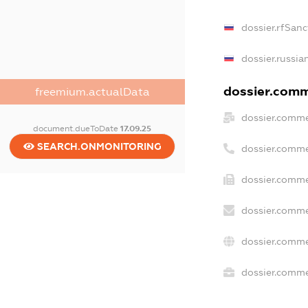
dossier.rfSanc
dossier.russia
dossier.comme
freemium.actualData
dossier.comme
document.dueToDate
17.09.25
SEARCH.ONMONITORING
dossier.comme
dossier.comme
dossier.comme
dossier.comme
dossier.commer