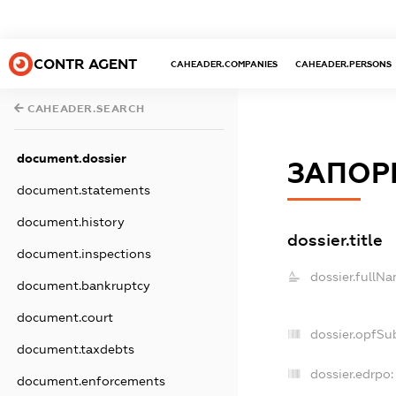
CONTR AGENT
CAHEADER.COMPANIES
CAHEADER.PERSONS
CAHEADER.SEARCH
document.dossier
ЗАПОР
document.statements
document.history
dossier.title
document.inspections
dossier.fullNa
document.bankruptcy
document.court
dossier.opfSu
document.taxdebts
dossier.edrpo:
document.enforcements