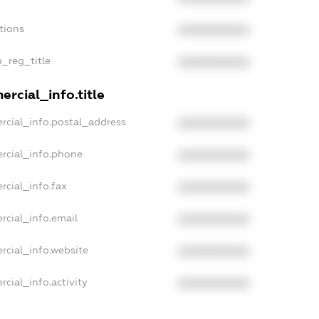
tions
XXXXXXXXXX
n_reg_title
XXXXXXXXXX
rcial_info.title
rcial_info.postal_address
XXXXXXXXXX
rcial_info.phone
XXXXXXXXXX
rcial_info.fax
XXXXXXXXXX
rcial_info.email
XXXXXXXXXX
rcial_info.website
XXXXXXXXXX
cial_info.activity
XXXXXXXXXX