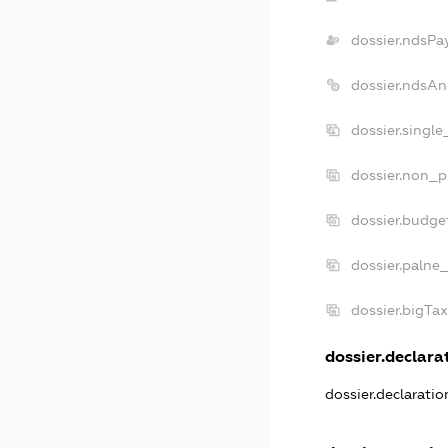
dossier.ndsPa
dossier.ndsAn
dossier.singl
dossier.non_p
dossier.budge
dossier.palne
dossier.bigTa
dossier.declarat
dossier.declarati