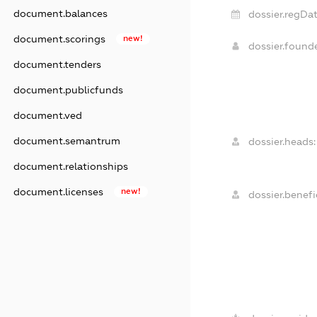
document.balances
dossier.regDat
document.scorings
new!
dossier.found
document.tenders
document.publicfunds
document.ved
document.semantrum
dossier.heads:
document.relationships
document.licenses
new!
dossier.benefic