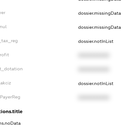
yer
dossier.missingData
nul
dossier.missingData
e_tax_reg
dossier.notInList
rofit
XXXXXXXXXX
t_dotation
XXXXXXXXXX
_akciz
dossier.notInList
xPayerReg
XXXXXXXXXX
ions.title
ons.noData