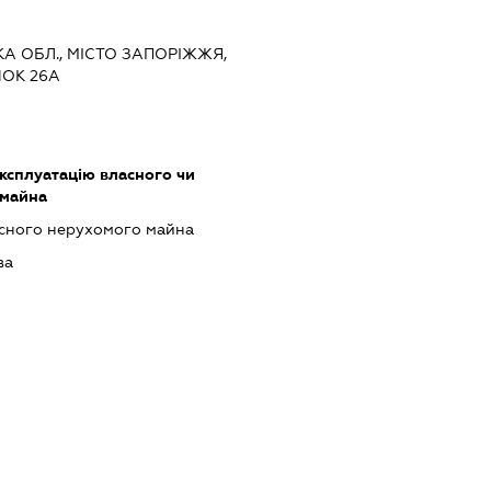
ЬКА ОБЛ., МІСТО ЗАПОРІЖЖЯ,
НОК 26А
ксплуатацію власного чи
 майна
асного нерухомого майна
ва