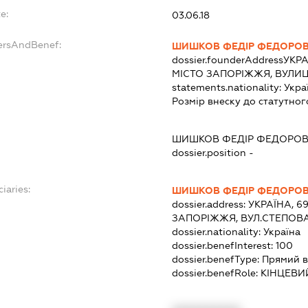
e:
03.06.18
ersAndBenef:
ШИШКОВ ФЕДІР ФЕДОРО
dossier.founderAddress
УКРА
МІСТО ЗАПОРІЖЖЯ, ВУЛИЦ
statements.nationality:
Укра
Розмір внеску до статутног
ШИШКОВ ФЕДІР ФЕДОРО
dossier.position -
iaries:
ШИШКОВ ФЕДІР ФЕДОРО
dossier.address:
УКРАЇНА, 6
ЗАПОРІЖЖЯ, ВУЛ.СТЕПОВА
dossier.nationality:
Україна
dossier.benefInterest:
100
dossier.benefType:
Прямий в
dossier.benefRole:
КІНЦЕВИ