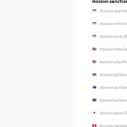
dossier.sanctio
dossier.specS
dossier.rnboS
dossier.amkuB
dossier.ofacS
dossier.ofac
dossier.gbSan
dossier.ausSa
dossier.euSan
dossier.japan
dossier.canad