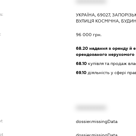
XXXXXXXXXX
s:
УКРАЇНА, 69027, ЗАПОРІЗ
ВУЛИЦЯ КОСМІЧНА, БУДИ
:
96 000 грн.
68.20
надання в оренду й е
орендованого нерухомого
68.10
купівля та продаж вл
69.10
діяльність у сфері пра
XXXXXXXXXX
bt
dossier.missingData
bt
dossier.missingData