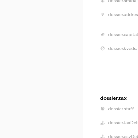
dossier.smida:
dossier.addres
dossier.capital
dossier.kveds:
dossier.tax
dossier.staff
dossier.taxDe
dossier.esvDe