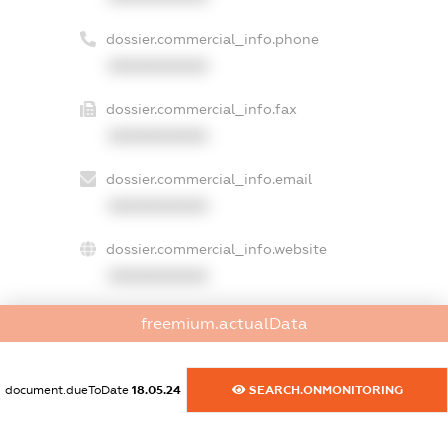
dossier.commercial_info.phone
XXXXXXXXXX
dossier.commercial_info.fax
XXXXXXXXXX
dossier.commercial_info.email
XXXXXXXXXX
dossier.commercial_info.website
XXXXXXXXXX
dossier.commercial_info.activity
freemium.actualData
XXXXXXXXXX
document.dueToDate
18.05.24
SEARCH.ONMONITORING
freemium.exampleText_1