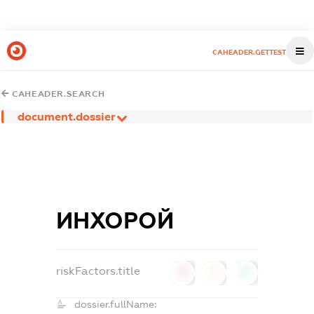
CAHEADER.GETTEST
CAHEADER.SEARCH
document.dossier
ИНХОРОЙ
riskFactors.title
0
0
0
dossier.fullName: