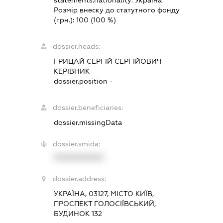
Розмір внеску до статутного фонду
(грн.):
100
(100 %)
dossier.heads:
ГРИЦАЙ СЕРГІЙ СЕРГІЙОВИЧ
-
КЕРІВНИК
dossier.position -
dossier.beneficiaries:
dossier.missingData
dossier.smida:
XXXXXXXXXX
dossier.address:
УКРАЇНА, 03127, МІСТО КИЇВ,
ПРОСПЕКТ ГОЛОСІЇВСЬКИЙ,
БУДИНОК 132