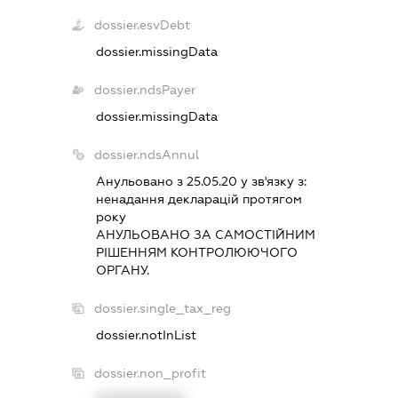
dossier.esvDebt
dossier.missingData
dossier.ndsPayer
dossier.missingData
dossier.ndsAnnul
Анульовано з 25.05.20 у зв'язку з:
ненадання декларацiй протягом
року
АНУЛЬОВАНО ЗА САМОСТIЙНИМ
РIШЕННЯМ КОНТРОЛЮЮЧОГО
ОРГАНУ.
dossier.single_tax_reg
dossier.notInList
dossier.non_profit