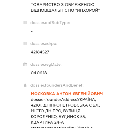
ТОВАРИСТВО З ОБМЕЖЕНОЮ
ВІДПОВІДАЛЬНІСТЮ "ИНХОРОЙ"
dossier.opfSubType:
-
dossier.edrpo:
42184527
dossier.regDate:
04.06.18
dossier.foundersAndBenef:
МОСКОВКА АНТОН ЄВГЕНІЙОВИЧ
dossier.founderAddress
УКРАЇНА,
42101, ДНІПРОПЕТРОВСЬКА ОБЛ.,
МІСТО ДНІПРО, ВУЛИЦЯ
КОРОЛЕНКО, БУДИНОК 55,
КВАРТИРА 24-А
statements.nationality:
Україна