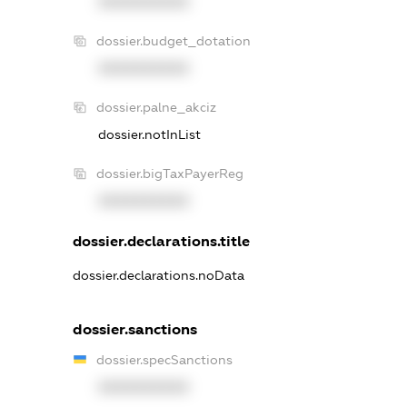
XXXXXXXXXX
dossier.budget_dotation
XXXXXXXXXX
dossier.palne_akciz
dossier.notInList
dossier.bigTaxPayerReg
XXXXXXXXXX
dossier.declarations.title
dossier.declarations.noData
dossier.sanctions
dossier.specSanctions
XXXXXXXXXX