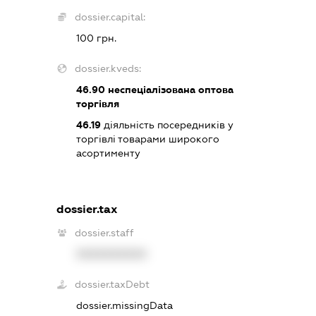
dossier.capital:
100 грн.
dossier.kveds:
46.90
неспеціалізована оптова
торгівля
46.19
діяльність посередників у
торгівлі товарами широкого
асортименту
dossier.tax
dossier.staff
XXXXXXXXXX
dossier.taxDebt
dossier.missingData