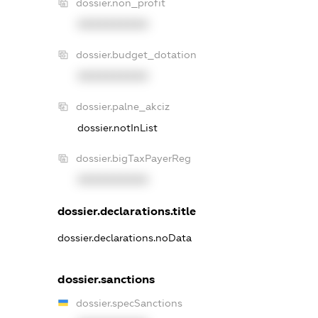
dossier.non_profit
XXXXXXXXXX
dossier.budget_dotation
XXXXXXXXXX
dossier.palne_akciz
dossier.notInList
dossier.bigTaxPayerReg
XXXXXXXXXX
dossier.declarations.title
dossier.declarations.noData
dossier.sanctions
dossier.specSanctions