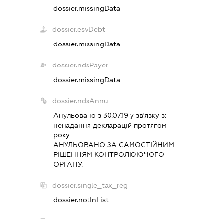
dossier.missingData
dossier.esvDebt
dossier.missingData
dossier.ndsPayer
dossier.missingData
dossier.ndsAnnul
Анульовано з 30.07.19 у зв'язку з:
ненадання декларацiй протягом
року
АНУЛЬОВАНО ЗА САМОСТIЙНИМ
РIШЕННЯМ КОНТРОЛЮЮЧОГО
ОРГАНУ.
dossier.single_tax_reg
dossier.notInList