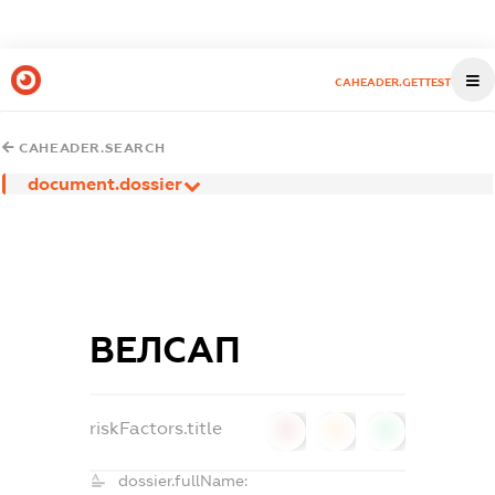
CAHEADER.GETTEST
CAHEADER.SEARCH
document.dossier
ВЕЛСАП
riskFactors.title
0
0
0
dossier.fullName: