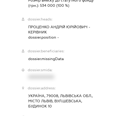
Розмір внеску до статутного фонду
(грн.):
534 000
(100 %)
dossier.heads:
ПРОЦЕНКО АНДРІЙ ЮРІЙОВИЧ
-
КЕРІВНИК
dossier.position -
dossier.beneficiaries:
dossier.missingData
dossier.smida:
XXXXXXXXXX
dossier.address:
УКРАЇНА, 79008, ЛЬВІВСЬКА ОБЛ.,
МІСТО ЛЬВІВ, ВУЛ.ШЕВСЬКА,
БУДИНОК 10