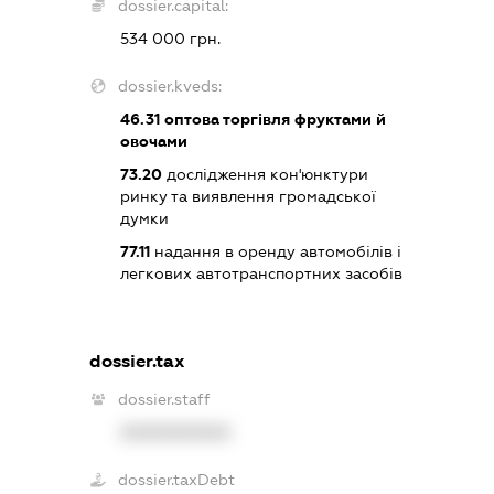
dossier.capital:
534 000 грн.
dossier.kveds:
46.31
оптова торгівля фруктами й
овочами
73.20
дослідження кон'юнктури
ринку та виявлення громадської
думки
77.11
надання в оренду автомобілів і
легкових автотранспортних засобів
dossier.tax
dossier.staff
XXXXXXXXXX
dossier.taxDebt