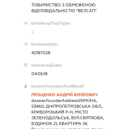
ТОВАРИСТВО З ОБМЕЖЕНОЮ
ВІДПОВІДАЛЬНІСТЮ "ВЕЛСАП"
dossier.opfSubType:
-
dossier.edrpo:
42187028
dossier.regDate:
04.06.18
dossier.foundersAndBenef:
ПРОЦЕНКО АНДРІЙ ЮРІЙОВИЧ
dossier.founderAddress
УКРАЇНА,
53860, ДНІПРОПЕТРОВСЬКА ОБЛ.,
КРИВОРІЗЬКИЙ Р-Н, МІСТО
ЗЕЛЕНОДОЛЬСЬК, ВУЛ.СВЯТКОВА,
БУДИНОК 21, КВАРТИРА 56